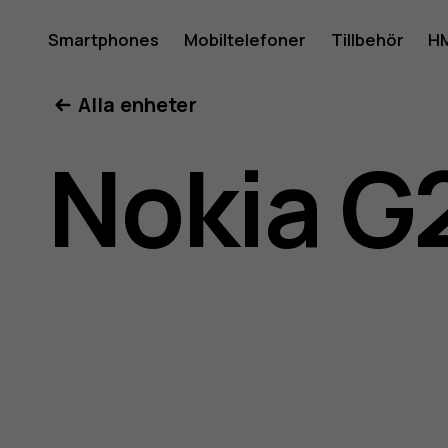
Använda
Smartphones
Mobiltelefoner
Tillbehör
HM
Mitt konto
Alla enheter
för
Nokia G
Nokia
G21