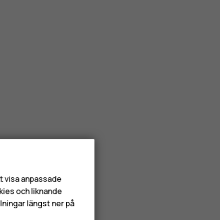
att visa anpassade
kies och liknande
lningar längst ner på