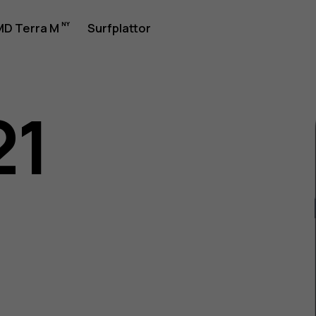
rhandbok
D Terra M
Surfplattor
21