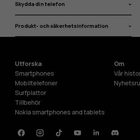
Skydda din telefon
Produkt- och säkerhetsinformation
Utforska
Om
Smartphones
Vår histo
Mobiltelefoner
Nyhetsr
Surfplattor
Tillbehör
Nokia smartphones and tablets
Facebook
Instagram
Tiktok
Youtube
Linkedin
Discord