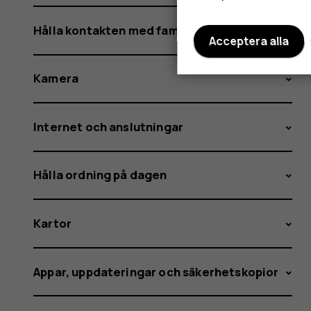
Hålla kontakten med familj och vänner
Acceptera alla
Kamera
Internet och anslutningar
Hålla ordning på dagen
Kartor
Appar, uppdateringar och säkerhetskopior