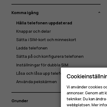
Komma igång
Hålla telefonen uppdaterad
Knappar och delar
Sätta i SIM-kort och minneskort
Ladda telefonen
Sätta på och konfigurera telefonen
Inställningar för dubbla SIM
Låsa och låsa upp telefonen
Cookieinställni
Använda pekskärmen
Vi använder cookies oc
annonser. Genom att k
tekniker. Du kan ändra 
Grunder
webbplatsen. Mer info