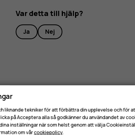
Var detta till hjälp?
Ja
Nej
ngar
h liknande tekniker för att förbättra din upplevelse och för 
licka på Acceptera alla så godkänner du användandet av coo
dina inställningar när som helst genom att välja Cookieinstäl
rmation om vår
cookiepolicy
.