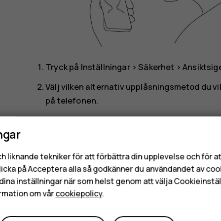
Tryck på
Inställningar
>
Säkerhet
>
Ansiktsi
Välj vilken alternativ upplåsningsmetod du v
på telefonen.
Håll ögonen öppna och se till att ansiktet är fullt 
ngar
solglasögon.
h liknande tekniker för att förbättra din upplevelse och för 
Obs!
Upplåsning av telefonen med hjälp av 
licka på Acceptera alla så godkänner du användandet av coo
fingeravtryck, mönster eller lösenord. Tele
dina inställningar när som helst genom att välja Cookieinstäl
liknande utseende. Ansiktsigenkänningen fun
rmation om vår
cookiepolicy
.
bakgrundsbelysning eller för mörk eller ljus m