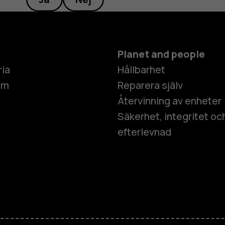
Planet and people
ria
Hållbarhet
um
Reparera själv
Återvinning av enheter
Säkerhet, integritet oc
efterlevnad
Smartphon
Mobiltelefo