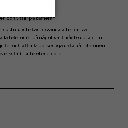
men och tittar på kameran.
en och du inte kan använda alternativa
älla telefonen på något sätt måste du lämna in
ifter och att alla personliga data på telefonen
verkstad för telefonen eller