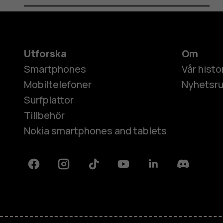
Utforska
Om
Smartphones
Vår histo
Mobiltelefoner
Nyhetsr
Surfplattor
Tillbehör
Nokia smartphones and tablets
Facebook
Instagram
Tiktok
Youtube
Linkedin
Discord