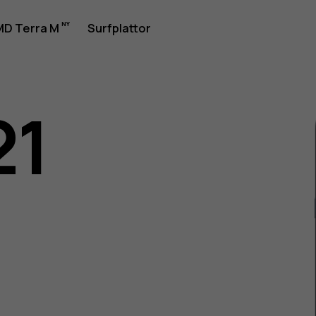
rhandbok
D Terra M
Surfplattor
21