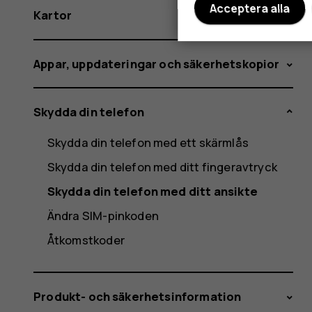
Acceptera alla
Kartor
Appar, uppdateringar och säkerhetskopior
Skydda din telefon
Skydda din telefon med ett skärmlås
Skydda din telefon med ditt fingeravtryck
Skydda din telefon med ditt ansikte
Ändra SIM-pinkoden
Åtkomstkoder
Produkt- och säkerhetsinformation