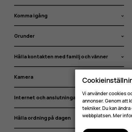
Komma igång
Grunder
Hålla kontakten med familj och vänner
Kamera
Cookieinställni
Vi använder cookies oc
Internet och anslutningar
annonser. Genom att k
tekniker. Du kan ändra 
webbplatsen. Mer info
Hålla ordning på dagen