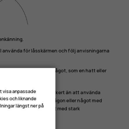
genkänning
.
ill använda för låsskärmen och följ anvisningarna
synligt och inte täckt av något, som en hatt eller
att visa anpassade
ansiktsdata är mindre säkert än att använda
kies och liknande
fonen kan låsas upp av någon eller något med
lningar längst ner på
gerar inte alltid korrekt med stark
iljö.