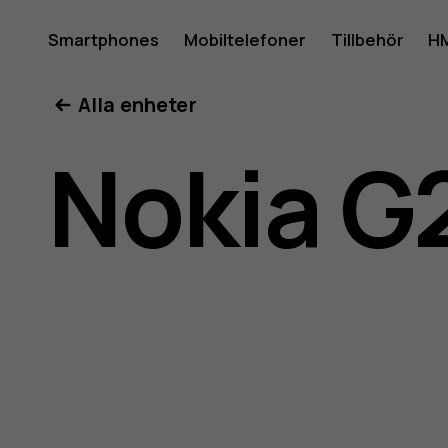
Använda
Smartphones
Mobiltelefoner
Tillbehör
HM
Mitt konto
Alla enheter
för
Nokia G
Nokia
G21