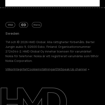
Sweden
TM och © 2026 HMD Global. Alla rättigheter förbehålls. Bertel
Jungin aukio 9, 02600 Esbo, Finland. Organisationsnummer
2724044-2. HMD Global Oy innehar licensen för varumärket
Nokia för telefoner. Nokia är ett registrerat varumärke som tillhör
Nokia Corporation.
Villkor
Integritet
Cookieinställningar
Etik
Speak Up channel
Om
Reparera, återanvända, återvinna
Hållbarhet
Kundservice