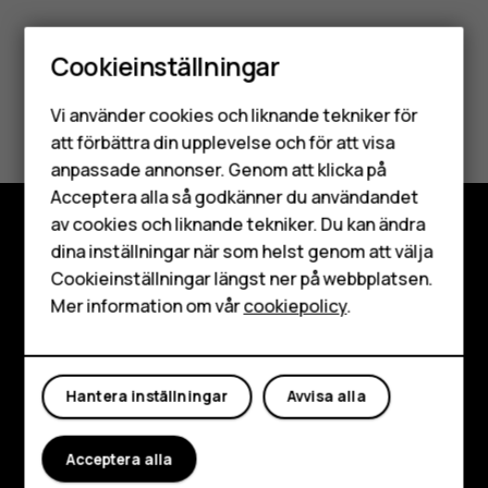
Cookieinställningar
Smartphones
Var detta till hjälp?
Vi använder cookies och liknande tekniker för
Mobiltelefoner
att förbättra din upplevelse och för att visa
Ja
Nej
anpassade annonser. Genom att klicka på
Tillbehör
Acceptera alla så godkänner du användandet
av cookies och liknande tekniker. Du kan ändra
HMD Terra M
dina inställningar när som helst genom att välja
Utforska
Surfplattor
Cookieinställningar längst ner på webbplatsen.
Mer information om vår
cookiepolicy
.
Om
Mitt konto
Planet and people
Kundservice
Hantera inställningar
Avvisa alla
Facebook
Instagram
Tiktok
Youtube
Linkedin
Discord
Acceptera alla