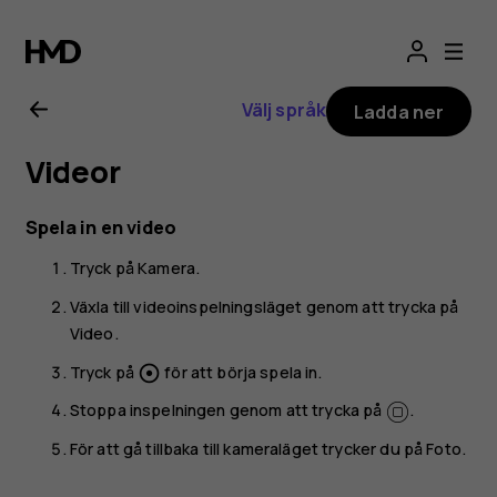
Användarhandbo
för
Välj språk
Ladda ner
Nokia
Videor
G21
Spela in en video
Tryck på
Kamera
.
Växla till videoinspelningsläget genom att trycka på
Video
.
Tryck på
för att börja spela in.
adjust
Stoppa inspelningen genom att trycka på
.
För att gå tillbaka till kameraläget trycker du på
Foto
.