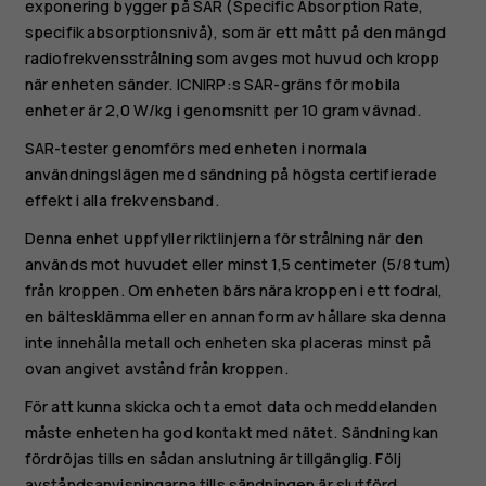
exponering bygger på SAR (Specific Absorption Rate,
specifik absorptionsnivå), som är ett mått på den mängd
radiofrekvensstrålning som avges mot huvud och kropp
när enheten sänder. ICNIRP:s SAR-gräns för mobila
enheter är 2,0 W/kg i genomsnitt per 10 gram vävnad.
SAR-tester genomförs med enheten i normala
användningslägen med sändning på högsta certifierade
effekt i alla frekvensband.
Denna enhet uppfyller riktlinjerna för strålning när den
används mot huvudet eller minst 1,5 centimeter (5/8 tum)
från kroppen. Om enheten bärs nära kroppen i ett fodral,
en bältesklämma eller en annan form av hållare ska denna
inte innehålla metall och enheten ska placeras minst på
ovan angivet avstånd från kroppen.
För att kunna skicka och ta emot data och meddelanden
måste enheten ha god kontakt med nätet. Sändning kan
fördröjas tills en sådan anslutning är tillgänglig. Följ
avståndsanvisningarna tills sändningen är slutförd.