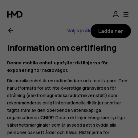
Användarhandbo
för
Välj språk
Ladda ner
Nokia
Information om certifiering
G21
Denna mobila enhet uppfyller riktlinjerna för
exponering för radiovågor.
Din mobila enhet är en radiosändare och -mottagare. Den
har utformats för att inte överstiga gränsvärden för
strålning (elektromagnetiska radiofrekvensfält) som
rekommenderas enligt internationella riktlinjer som har
tagits fram av den oberoende vetenskapliga
organisationen ICNIRP. Dessa riktlinjer inbegriper tydliga
säkerhetsmarginaler som är avsedda att skydda alla
personer oavsett ålder och hälsa. Riktlinjerna för