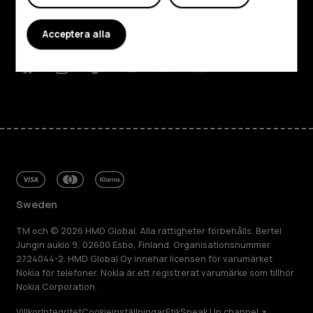
Planet and people
Acceptera alla
Kundservice
Facebook
Instagram
Tiktok
Youtube
Linkedin
Discord
Sweden
TM och © 2026 HMD Global. Alla rättigheter förbehålls. Bertel
Jungin aukio 9, 02600 Esbo, Finland. Organisationsnummer
2724044-2. HMD Global Oy innehar licensen för varumärket
Nokia för telefoner. Nokia är ett registrerat varumärke som tillhör
Nokia Corporation.
Villkor
Integritet
Cookieinställningar
Etik
Speak Up channel