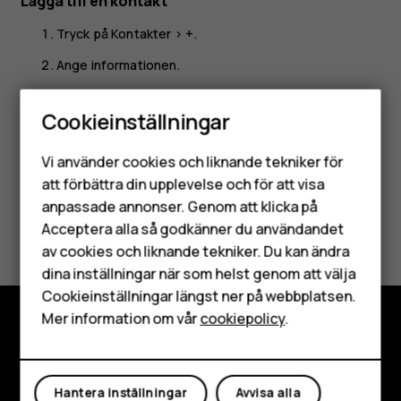
Lägga till en kontakt
Tryck på
Kontakter
>
+
.
Ange informationen.
Tryck på
SPARA
.
Cookieinställningar
Smartphones
Vi använder cookies och liknande tekniker för
Mobiltelefoner
att förbättra din upplevelse och för att visa
anpassade annonser. Genom att klicka på
Tillbehör
Var detta till hjälp?
Acceptera alla så godkänner du användandet
av cookies och liknande tekniker. Du kan ändra
HMD Terra M
Ja
Nej
dina inställningar när som helst genom att välja
Surfplattor
Cookieinställningar längst ner på webbplatsen.
Mer information om vår
cookiepolicy
.
Mitt konto
Utforska
Om
Hantera inställningar
Avvisa alla