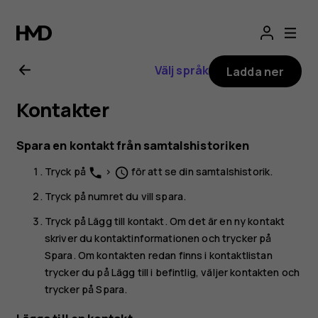
Användarhandbo
för
Välj språk
Ladda ner
Nokia
Kontakter
G21
Spara en kontakt från samtalshistoriken
Tryck på
>
för att se din samtalshistorik.
phone
schedule
Tryck på numret du vill spara.
Tryck på
Lägg till kontakt
. Om det är en ny kontakt
skriver du kontaktinformationen och trycker på
Spara
. Om kontakten redan finns i kontaktlistan
trycker du på
Lägg till i befintlig
, väljer kontakten och
trycker på
Spara
.