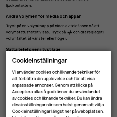
ljudkontakten.
Ändra volymen för media och appar
Tryck på en volymknapp på sidan av telefonen så att
volymstatusfältet visas. Tryck på
och dra reglaget i
tune
volymfältet åt vänster eller höger.
Sätta telefonen i tyst läge
Cookieinställningar
Sätt telefonen i tyst läge genom att trycka på volym ned-
Smartphones
knappen. Tryck sedan på
för att ställa in endast
notifications_none
vibration och tryck på
för att sätta telefonen i tyst
vibration
Vi använder cookies och liknande tekniker för
Mobiltelefoner
läge.
att förbättra din upplevelse och för att visa
anpassade annonser. Genom att klicka på
Tillbehör
Acceptera alla så godkänner du användandet
av cookies och liknande tekniker. Du kan ändra
HMD Terra M
dina inställningar när som helst genom att välja
Surfplattor
Cookieinställningar längst ner på webbplatsen.
Var detta till hjälp?