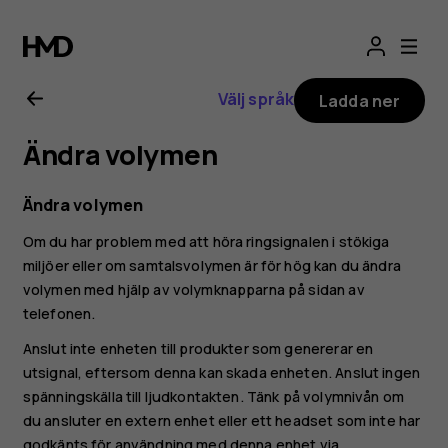
Användarhandbo
för
Välj språk
Ladda ner
Nokia
Ändra volymen
G21
Ändra volymen
Om du har problem med att höra ringsignalen i stökiga
miljöer eller om samtalsvolymen är för hög kan du ändra
volymen med hjälp av volymknapparna på sidan av
telefonen.
Anslut inte enheten till produkter som genererar en
utsignal, eftersom denna kan skada enheten. Anslut ingen
spänningskälla till ljudkontakten. Tänk på volymnivån om
du ansluter en extern enhet eller ett headset som inte har
godkänts för användning med denna enhet via