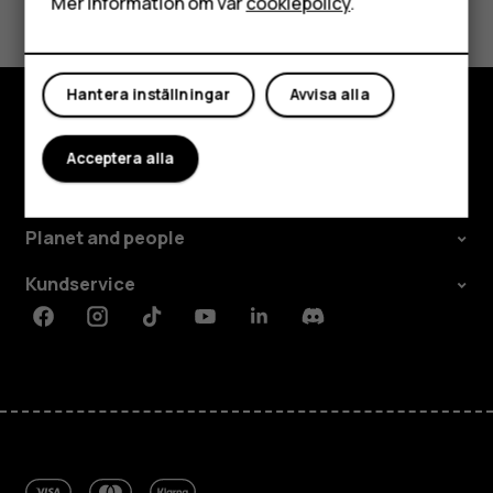
Mer information om vår
cookiepolicy
.
Mitt konto
Ja
Nej
Hantera inställningar
Avvisa alla
Utforska
Acceptera alla
Om
Planet and people
Kundservice
Facebook
Instagram
Tiktok
Youtube
Linkedin
Discord