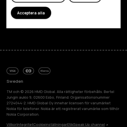
Planet and people
Acceptera alla
Kundservice
Facebook
Instagram
Tiktok
Youtube
Linkedin
Discord
Sweden
TM och © 2026 HMD Global. Alla rättigheter förbehålls. Bertel
Jungin aukio 9, 02600 Esbo, Finland. Organisationsnummer
2724044-2. HMD Global Oy innehar licensen för varumärket
Nokia för telefoner. Nokia är ett registrerat varumärke som tillhör
Nokia Corporation.
Villkor
Integritet
Cookieinställningar
Etik
Speak Up channel