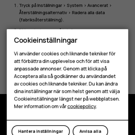
Tryck på
Inställningar
>
System
>
Avancerat
>
Återställningsalternativ
>
Radera alla data
(fabriksåterställning)
.
Följ anvisningarna på telefonen.
Cookieinställningar
Smartphones
Vi använder cookies och liknande tekniker för
Mobiltelefoner
att förbättra din upplevelse och för att visa
anpassade annonser. Genom att klicka på
Tillbehör
Var detta till hjälp?
Acceptera alla så godkänner du användandet
av cookies och liknande tekniker. Du kan ändra
HMD Terra M
Ja
Nej
dina inställningar när som helst genom att välja
Surfplattor
Cookieinställningar längst ner på webbplatsen.
Mer information om vår
cookiepolicy
.
Mitt konto
Utforska
Om
Hantera inställningar
Avvisa alla