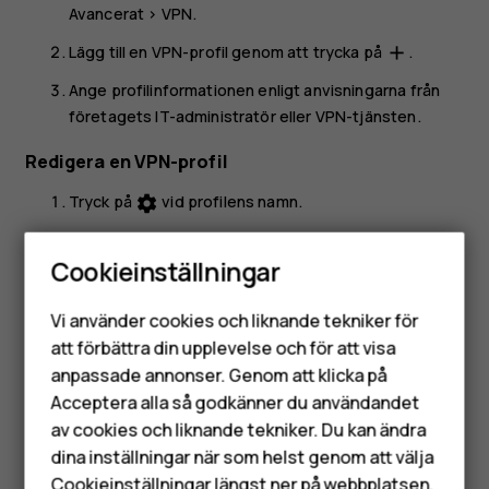
Avancerat
>
VPN
.
Lägg till en VPN-profil genom att trycka på
.
add
Ange profilinformationen enligt anvisningarna från
företagets IT-administratör eller VPN-tjänsten.
Redigera en VPN-profil
Tryck på
vid profilens namn.
settings
Redigera uppgifterna.
Cookieinställningar
Radera en VPN-profil
Smartphones
Vi använder cookies och liknande tekniker för
Tryck på
vid profilens namn.
settings
Mobiltelefoner
att förbättra din upplevelse och för att visa
Tryck på
GLÖM
.
anpassade annonser. Genom att klicka på
Tillbehör
Acceptera alla så godkänner du användandet
av cookies och liknande tekniker. Du kan ändra
HMD Terra M
dina inställningar när som helst genom att välja
Cookieinställningar längst ner på webbplatsen.