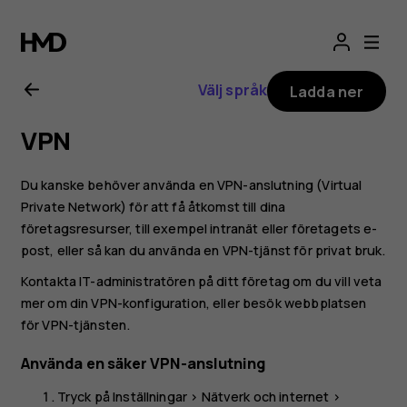
Användarhandbo
för
Välj språk
Ladda ner
Nokia
VPN
G21
Du kanske behöver använda en VPN-anslutning (Virtual
Private Network) för att få åtkomst till dina
företagsresurser, till exempel intranät eller företagets e-
post, eller så kan du använda en VPN-tjänst för privat bruk.
Kontakta IT-administratören på ditt företag om du vill veta
mer om din VPN-konfiguration, eller besök webbplatsen
för VPN-tjänsten.
Använda en säker VPN-anslutning
Tryck på
Inställningar
>
Nätverk och internet
>