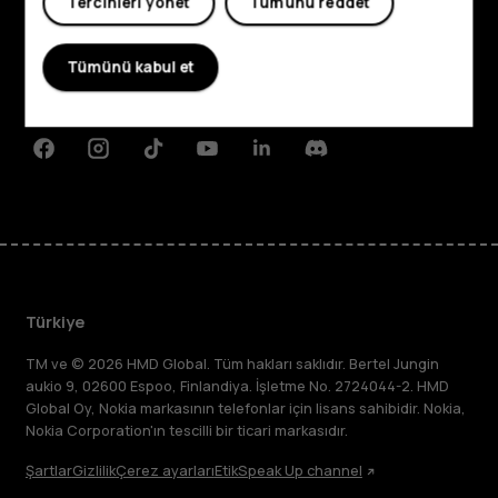
Tercihleri yönet
Tümünü reddet
Hakkında
Planet and people
Tümünü kabul et
Destek
Facebook
Instagram
Tiktok
Youtube
Linkedin
Discord
Türkiye
TM ve © 2026 HMD Global. Tüm hakları saklıdır. Bertel Jungin
aukio 9, 02600 Espoo, Finlandiya. İşletme No. 2724044-2. HMD
Global Oy, Nokia markasının telefonlar için lisans sahibidir. Nokia,
Nokia Corporation'ın tescilli bir ticari markasıdır.
Şartlar
Gizlilik
Çerez ayarları
Etik
Speak Up channel