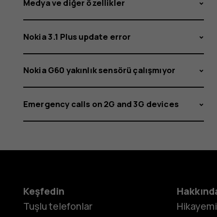
Medya ve diğer özellikler
Nokia 3.1 Plus update error
Nokia G60 yakınlık sensörü çalışmıyor
Emergency calls on 2G and 3G devices
Keşfedin
Hakkınd
Tuşlu telefonlar
Hikayem