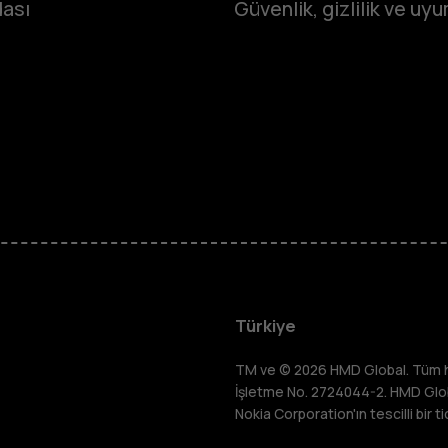
ası
Güvenlik, gizlilik ve uy
Tuşlu telef
Türkiye
Çocuklar iç
TM ve © 2026 HMD Global. Tüm hakl
İşletme No. 2724044-2. HMD Global
Nokia Corporation'ın tescilli bir ti