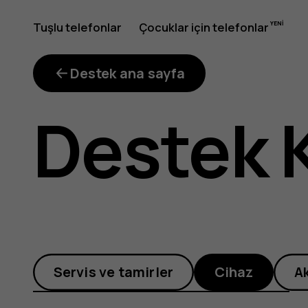
Google
Tuşlu telefonlar
Çocuklar için telefonlar
Photos'u
Destek ana sayfa
Destek 
nasıl
kullanırı
Servis ve tamirler
Cihaz
A