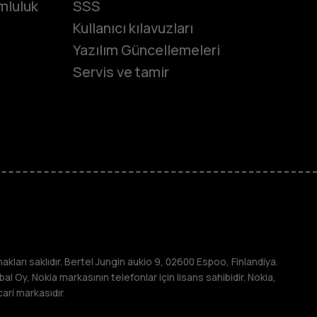
umluluk
SSS
Kullanıcı kılavuzları
Yazılım Güncellemeleri
Servis ve tamir
onlar
in
arı saklıdır. Bertel Jungin aukio 9, 02600 Espoo, Finlandiya.
 Oy, Nokia markasının telefonlar için lisans sahibidir. Nokia,
cari markasıdır.