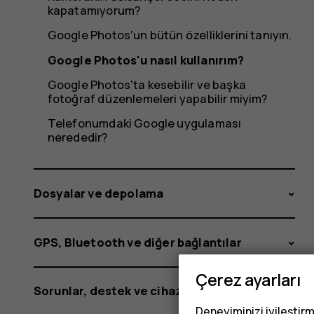
kapatamıyorum?
Google Photos'un bütün özelliklerini tanıyın.
Google Photos'u nasıl kullanırım?
Google Photos'ta kesebilir ve başka
fotoğraf düzenlemeleri yapabilir miyim?
Telefonumdaki Google uygulaması
nerededir?
Dosyalar ve depolama
GPS, Bluetooth ve diğer bağlantılar
Çerez ayarları
Sorunlar, destek ve cihaz bilgisi
Deneyiminizi iyileştirm