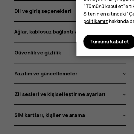
"Tümünü kabul et"e tık
Dil ve giriş seçenekleri
Sitenin en altındaki "Ç
politikamız
hakkında dah
Ağlar, kablosuz bağlantı ve mobil veri
Tümünü kabul et
Güvenlik ve gizlilik
Yazılım ve güncellemeler
Zil sesleri ve kişiselleştirme ayarları
SIM kartları, kişiler ve arama