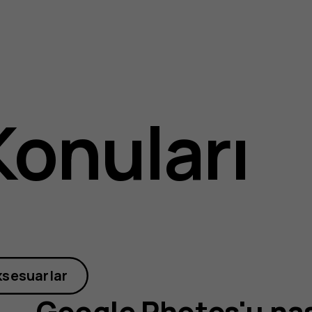
Konuları
m?
ksesuarlar
Google Photos'u nas