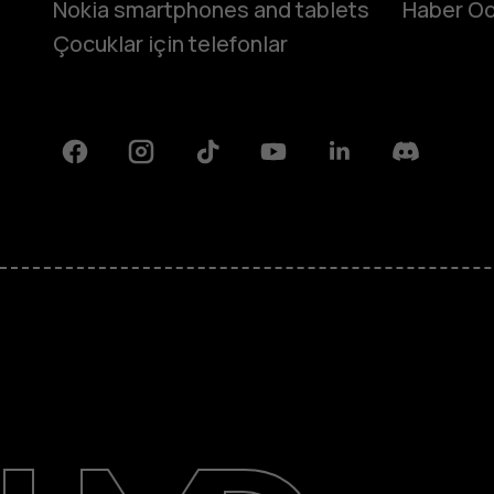
Nokia smartphones and tablets
Haber Od
Çocuklar için telefonlar
Facebook
Instagram
Tiktok
Youtube
Linkedin
Discord
Hakkında
Destek