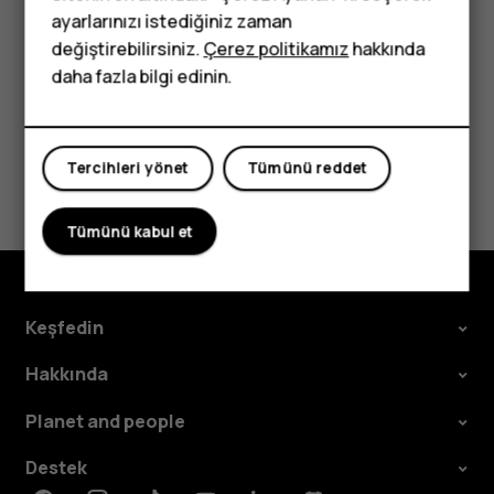
Çocuklar için
ayarlarınızı istediğiniz zaman
telefonlar
değiştirebilirsiniz.
Çerez politikamız
hakkında
daha fazla bilgi edinin.
Bu size yardımcı oldu mu?
Tercihleri yönet
Tümünü reddet
Evet
Hayır
Tümünü kabul et
Keşfedin
Hakkında
Planet and people
Destek