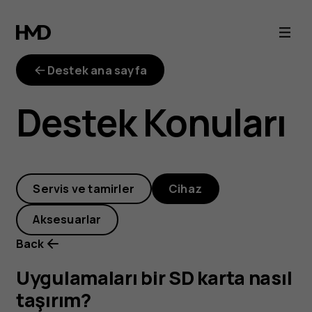
Uygulamaları
bir
Destek ana sayfa
SD
Destek Konuları
karta
nasıl
Servis ve tamirler
Cihaz
taşırım?
Aksesuarlar
Back
Uygulamaları bir SD karta nasıl
taşırım?