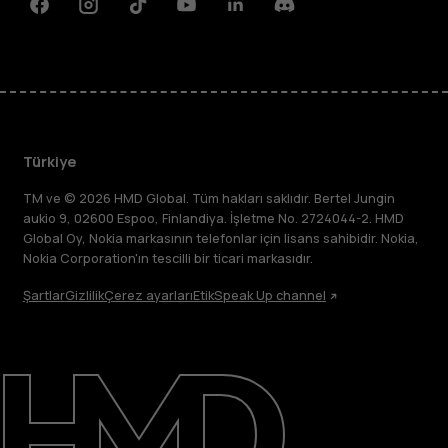
Facebook
Instagram
Tiktok
Youtube
Linkedin
Discord
Türkiye
TM ve © 2026 HMD Global. Tüm hakları saklıdır. Bertel Jungin
aukio 9, 02600 Espoo, Finlandiya. İşletme No. 2724044-2. HMD
Global Oy, Nokia markasının telefonlar için lisans sahibidir. Nokia,
Nokia Corporation'ın tescilli bir ticari markasıdır.
Şartlar
Gizlilik
Çerez ayarları
Etik
Speak Up channel
Hakkında
Destek