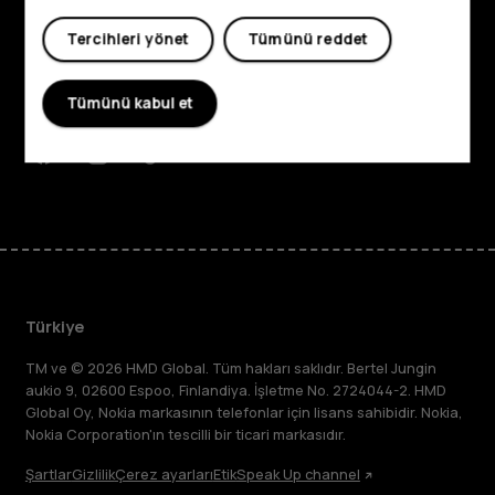
Hakkında
Tercihleri yönet
Tümünü reddet
Planet and people
Tümünü kabul et
Destek
Facebook
Instagram
Tiktok
Youtube
Linkedin
Discord
Türkiye
TM ve © 2026 HMD Global. Tüm hakları saklıdır. Bertel Jungin
aukio 9, 02600 Espoo, Finlandiya. İşletme No. 2724044-2. HMD
Global Oy, Nokia markasının telefonlar için lisans sahibidir. Nokia,
Nokia Corporation'ın tescilli bir ticari markasıdır.
Şartlar
Gizlilik
Çerez ayarları
Etik
Speak Up channel