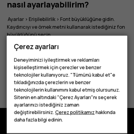
nasıl ayarlayabilirim?
Ayarlar
>
Erişilebilirlik
>
Font büyüklüğü
ne gidin.
Kaydırıcıyı ve örnek metni kullanarak istediğiniz fon
büyüklüğünü seçin.
Çerez ayarları
Deneyiminizi iyileştirmek ve reklamları
kişiselleştirmek için çerezler ve benzer
Bu size yardımcı oldu mu?
teknolojiler kullanıyoruz. "Tümünü kabul et"e
tıkladığınızda çerezlerin ve benzer
Tuşlu telefonlar
Evet
Hayır
teknolojilerin kullanımını kabul etmiş olursunuz.
Sitenin en altındaki "Çerez Ayarları"nı seçerek
Çocuklar için
ayarlarınızı istediğiniz zaman
telefonlar
değiştirebilirsiniz.
Çerez politikamız
hakkında
daha fazla bilgi edinin.
Keşfedin