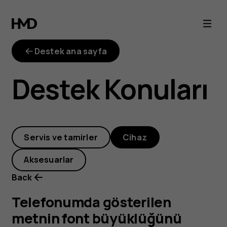
Telefonumda
gösterilen
Destek ana sayfa
metnin
Destek Konuları
font
büyüklüğünü
Servis ve tamirler
Cihaz
nasıl
Aksesuarlar
ayarlayabilirim?
Back
Telefonumda gösterilen
metnin font büyüklüğünü