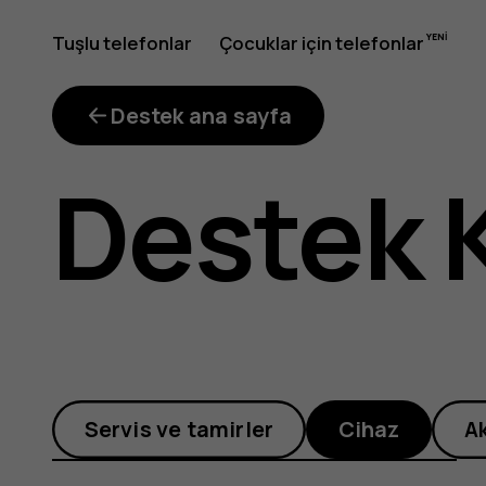
Daha
Tuşlu telefonlar
Çocuklar için telefonlar
iyi
Destek ana sayfa
Destek 
pil
ömrü
Servis ve tamirler
Cihaz
A