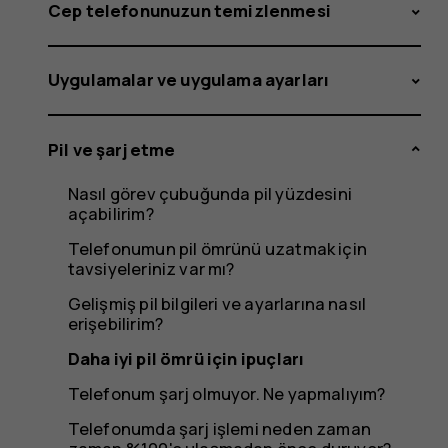
için
Cep telefonunuzun temizlenmesi
Uygulamalar ve uygulama ayarları
ipuçları
Pil ve şarj etme
Nasıl görev çubuğunda pil yüzdesini
açabilirim?
Telefonumun pil ömrünü uzatmak için
tavsiyeleriniz var mı?
Gelişmiş pil bilgileri ve ayarlarına nasıl
erişebilirim?
Daha iyi pil ömrü için ipuçları
Telefonum şarj olmuyor. Ne yapmalıyım?
Telefonumda şarj işlemi neden zaman