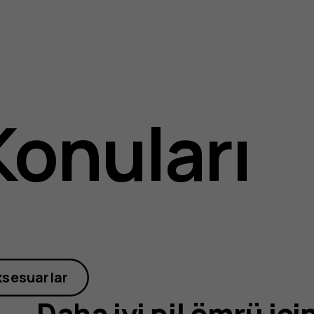
Konuları
ksesuarlar
Daha iyi pil ömrü içi