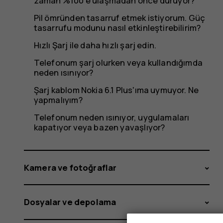
zaman %100'e ulaşmadan önce duruyor?
Pil ömründen tasarruf etmek istiyorum. Güç
tasarrufu modunu nasıl etkinleştirebilirim?
Hızlı Şarj ile daha hızlı şarj edin.
Telefonum şarj olurken veya kullandığımda
neden ısınıyor?
Şarj kablom Nokia 6.1 Plus'ıma uymuyor. Ne
yapmalıyım?
Telefonum neden ısınıyor, uygulamaları
kapatıyor veya bazen yavaşlıyor?
Kamera ve fotoğraflar
Dosyalar ve depolama