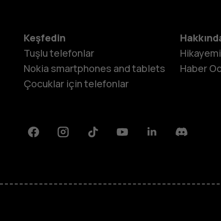
Keşfedin
Hakkınd
Tuşlu telefonlar
Hikayem
Nokia smartphones and tablets
Haber Od
Çocuklar için telefonlar
Facebook
Instagram
Tiktok
Youtube
Linkedin
Discord