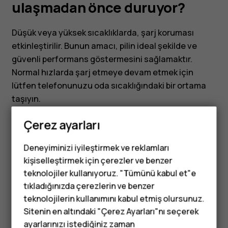
önce
ulaşmadan önce duruyor?
duruyor?
Düşük veya yüksek sıcaklıklarda, şarj koruması
etkinleştirilir. Bunun amacı, pilin ideal şekilde ve
güvenli performans göstermesini sağlamaktır.
Normal hızlarda şarj etmeye devam etmek için
lütfen telefonunuzu oda sıcaklığındaki bir ortama
taşıyın.
Çerez ayarları
Deneyiminizi iyileştirmek ve reklamları
kişiselleştirmek için çerezler ve benzer
Bu size yardımcı oldu mu?
teknolojiler kullanıyoruz. "Tümünü kabul et"e
tıkladığınızda çerezlerin ve benzer
Tuşlu telefonlar
Evet
Hayır
teknolojilerin kullanımını kabul etmiş olursunuz.
Sitenin en altındaki "Çerez Ayarları"nı seçerek
Çocuklar için
ayarlarınızı istediğiniz zaman