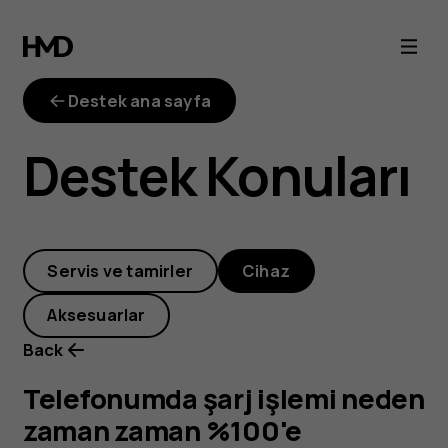
Telefonumda
şarj
Destek ana sayfa
işlemi
Destek Konuları
neden
zaman
Servis ve tamirler
Cihaz
zaman
Aksesuarlar
%100'e
Back
ulaşmadan
Telefonumda şarj işlemi neden
zaman zaman %100'e