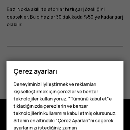
Bazı Nokia akıllı telefonlar hızlı şarj özelliğini
destekler. Bu cihazlar 30 dakikada %50'ye kadar şarj
olabilir.
Bu size yardımcı oldu mu?
Çerez ayarları
Evet
Hayır
Deneyiminizi iyileştirmek ve reklamları
kişiselleştirmek için çerezler ve benzer
teknolojiler kullanıyoruz. "Tümünü kabul et"e
tıkladığınızda çerezlerin ve benzer
Tuşlu telefonlar
teknolojilerin kullanımını kabul etmiş olursunuz.
Keşfedin
Sitenin en altındaki "Çerez Ayarları"nı seçerek
Çocuklar için
ayarlarınızı istediğiniz zaman