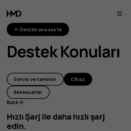
Hızlı
Şarj
Destek ana sayfa
ile
Destek Konuları
daha
hızlı
Servis ve tamirler
Cihaz
şarj
Aksesuarlar
edin.
Back
Hızlı Şarj ile daha hızlı şarj
edin.