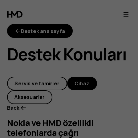
Nokia
ve
Destek ana sayfa
HMD
Destek Konuları
özellikli
telefonlarda
Servis ve tamirler
Cihaz
çağrı
Aksesuarlar
yönlendirme
Back
nasıl
Nokia ve HMD özellikli
telefonlarda çağrı