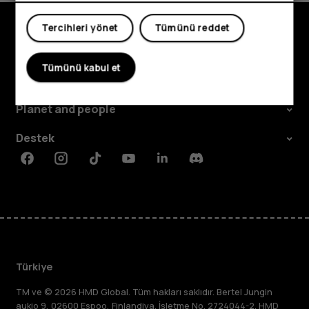
Tercihleri yönet
Tümünü reddet
Keşfedin
Tümünü kabul et
Hakkında
Planet and people
Destek
Facebook
Instagram
Tiktok
Youtube
Linkedin
Discord
Türkiye
TM ve © 2026 HMD Global. Tüm hakları saklıdır. Bertel Jungin
aukio 9, 02600 Espoo, Finlandiya. İşletme No. 2724044-2. HMD