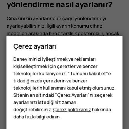
ayarlanır?
yönlendirme nasıl ayarlanır?
Cihazınızın ayarlarından çağrı yönlendirmeyi
ayarlayabilirsiniz. İlgili ayarın konumu cihaz
modelleri arasında biraz farklılık gösterebilir, ancak
genellikle
Ayarlar
>
Çağrı hesapları
bölümüne gidip
Çerez ayarları
SIM kartınızı seçmeniz gerekir. Ardından
UIM/SIM
Kart
>
Çağrı ayarları
ve
Çağrı yönlendirme'yi seçin
.
Deneyiminizi iyileştirmek ve reklamları
kişiselleştirmek için çerezler ve benzer
teknolojiler kullanıyoruz. "Tümünü kabul et"e
tıkladığınızda çerezlerin ve benzer
Tuşlu telefonlar
teknolojilerin kullanımını kabul etmiş olursunuz.
Sitenin en altındaki "Çerez Ayarları"nı seçerek
Bu size yardımcı oldu mu?
Çocuklar için
ayarlarınızı istediğiniz zaman
telefonlar
değiştirebilirsiniz.
Çerez politikamız
hakkında
Evet
Hayır
daha fazla bilgi edinin.