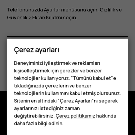
Telefonunuzda Ayarlar menüsünü açın,
Gizlilik ve
Güvenlik
>
Ekran Kilidi
'ni seçin.
Çerez ayarları
Bu size yardımcı oldu mu?
Deneyiminizi iyileştirmek ve reklamları
Evet
Hayır
kişiselleştirmek için çerezler ve benzer
teknolojiler kullanıyoruz. "Tümünü kabul et"e
tıkladığınızda çerezlerin ve benzer
Tuşlu telefonlar
teknolojilerin kullanımını kabul etmiş olursunuz.
Sitenin en altındaki "Çerez Ayarları"nı seçerek
Çocuklar için
ayarlarınızı istediğiniz zaman
Keşfedin
telefonlar
değiştirebilirsiniz.
Çerez politikamız
hakkında
daha fazla bilgi edinin.
Hakkında