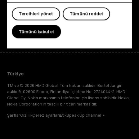
Planet and people
Tercihleri yönet
Tümünü reddet
Destek
Facebook
Instagram
Tiktok
Youtube
Linkedin
Discord
Tümünü kabul et
Türkiye
TM ve © 2026 HMD Global. Tüm hakları saklıdır. Bertel Jungin
aukio 9, 02600 Espoo, Finlandiya. İşletme No. 2724044-2. HMD
Global Oy, Nokia markasının telefonlar için lisans sahibidir. Nokia,
Nokia Corporation'ın tescilli bir ticari markasıdır.
Şartlar
Gizlilik
Çerez ayarları
Etik
Speak Up channel