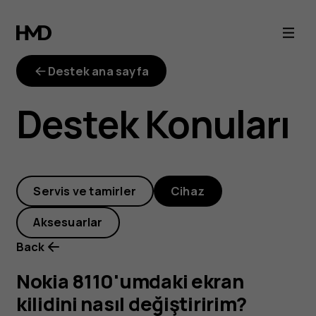
Nokia
8110'umdaki
Destek ana sayfa
ekran
Destek Konuları
kilidini
nasıl
Servis ve tamirler
Cihaz
değiştiririm?
Aksesuarlar
Back
Nokia 8110'umdaki ekran
kilidini nasıl değiştiririm?