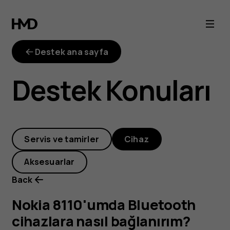
Nokia
8110'umda
Destek ana sayfa
Bluetooth
Destek Konuları
cihazlara
nasıl
Servis ve tamirler
Cihaz
bağlanırım?
Aksesuarlar
Bluetooth
Back
ile
Nokia 8110'umda Bluetooth
cihazlara nasıl bağlanırım?