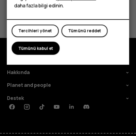
Bu size yardımcı oldu mu?
daha fazla bilgi edinin.
Evet
Hayır
Tercihleri yönet
Tümünü reddet
Tümünü kabul et
Keşfedin
Hakkında
Planet and people
Destek
Facebook
Instagram
Tiktok
Youtube
Linkedin
Discord