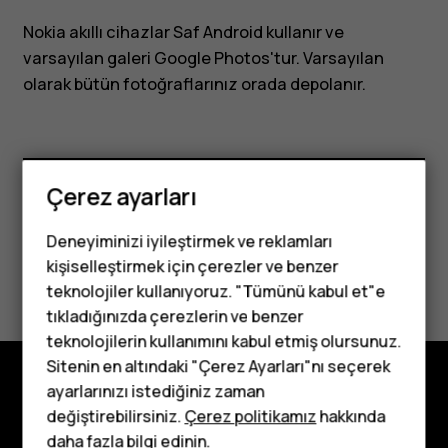
Nokia akıllı cihazlar Saf Android kullanır ve
varsayılan galeri Google Photos'tur. Varsayılan
olarak bütün fotoğraflarınız orada depolanır.
Çerez ayarları
Bu size yardımcı oldu mu?
Deneyiminizi iyileştirmek ve reklamları
kişiselleştirmek için çerezler ve benzer
Evet
Hayır
teknolojiler kullanıyoruz. "Tümünü kabul et"e
tıkladığınızda çerezlerin ve benzer
Tuşlu telefonlar
teknolojilerin kullanımını kabul etmiş olursunuz.
Sitenin en altındaki "Çerez Ayarları"nı seçerek
Çocuklar için
ayarlarınızı istediğiniz zaman
telefonlar
Keşfedin
değiştirebilirsiniz.
Çerez politikamız
hakkında
daha fazla bilgi edinin.