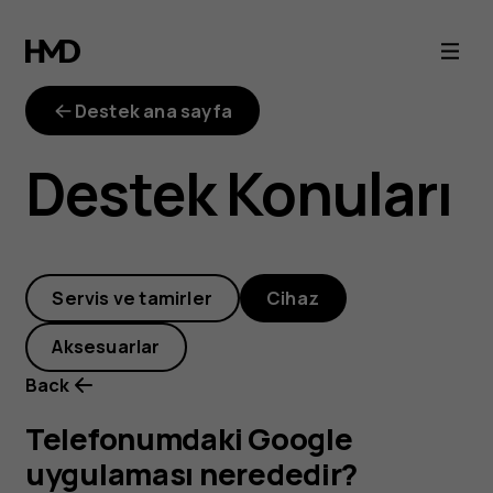
Telefonumdaki
Google
Destek ana sayfa
uygulaması
Destek Konuları
nerededir?
Servis ve tamirler
Cihaz
Aksesuarlar
Back
Telefonumdaki Google
uygulaması nerededir?