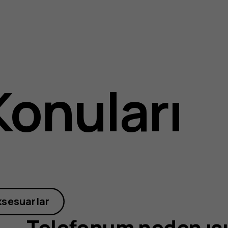
um
Konuları
ları
ksesuarlar
Telefonum neden ısı