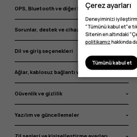
Çerez ayarları
GPS, Bluetooth ve diğer bağlantılar
Deneyiminizi iyileştirm
"Tümünü kabul et"e tık
Sorunlar, destek ve cihaz bilgisi
Sitenin en altındaki "Ç
politikamız
hakkında dah
Dil ve giriş seçenekleri
Tümünü kabul et
Ağlar, kablosuz bağlantı ve mobil veri
Güvenlik ve gizlilik
Yazılım ve güncellemeler
Zil sesleri ve kişiselleştirme ayarları