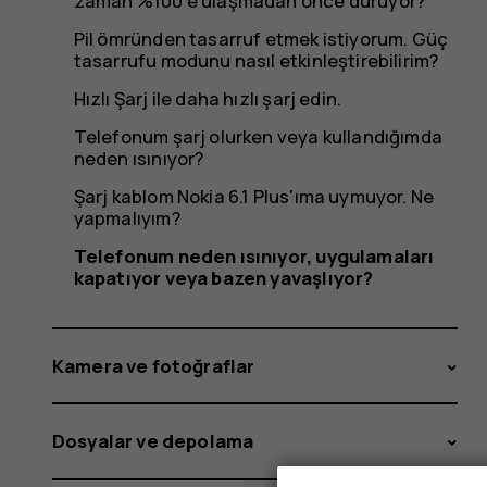
zaman %100'e ulaşmadan önce duruyor?
Pil ömründen tasarruf etmek istiyorum. Güç
tasarrufu modunu nasıl etkinleştirebilirim?
Hızlı Şarj ile daha hızlı şarj edin.
Telefonum şarj olurken veya kullandığımda
neden ısınıyor?
Şarj kablom Nokia 6.1 Plus'ıma uymuyor. Ne
yapmalıyım?
Telefonum neden ısınıyor, uygulamaları
kapatıyor veya bazen yavaşlıyor?
Kamera ve fotoğraflar
Dosyalar ve depolama