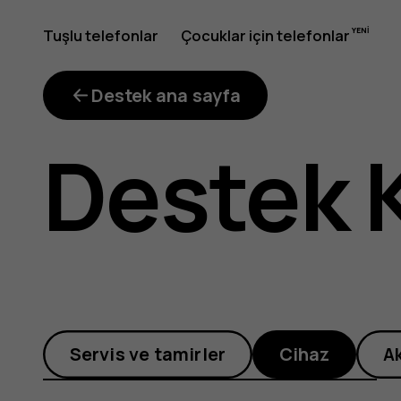
Telefon
Tuşlu telefonlar
Çocuklar için telefonlar
neden
Destek ana sayfa
Destek 
ısınıyor,
uygulama
Servis ve tamirler
Cihaz
A