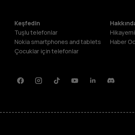
Keşfedin
Hakkınd
Tuşlu telefonlar
Hikayem
Nokia smartphones and tablets
Haber Od
Çocuklar için telefonlar
Facebook
Instagram
Tiktok
Youtube
Linkedin
Discord