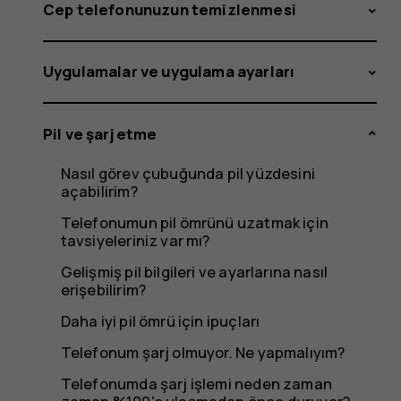
kapatıyo
Cep telefonunuzun temizlenmesi
Uygulamalar ve uygulama ayarları
veya
Pil ve şarj etme
Nasıl görev çubuğunda pil yüzdesini
bazen
açabilirim?
Telefonumun pil ömrünü uzatmak için
tavsiyeleriniz var mı?
Gelişmiş pil bilgileri ve ayarlarına nasıl
yavaşlıyo
erişebilirim?
Daha iyi pil ömrü için ipuçları
Telefonum şarj olmuyor. Ne yapmalıyım?
Telefonumda şarj işlemi neden zaman