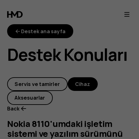
Nokia
8110'umdaki
Destek ana sayfa
işletim
Destek Konuları
sistemi
ve
Servis ve tamirler
Cihaz
yazılım
Aksesuarlar
sürümünü
Back
nasıl
Nokia 8110'umdaki işletim
sistemi ve yazılım sürümünü