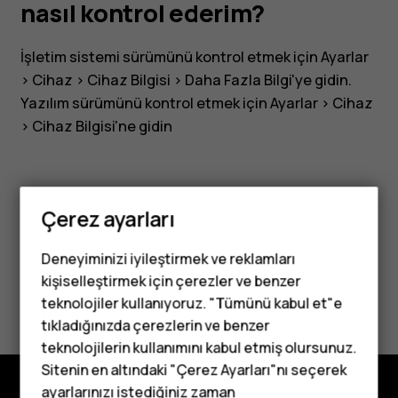
kontrol
nasıl kontrol ederim?
ederim?
İşletim sistemi sürümünü kontrol etmek için
Ayarlar
>
Cihaz
>
Cihaz Bilgisi
>
Daha Fazla Bilgi
'ye gidin.
Yazılım sürümünü kontrol etmek için
Ayarlar
>
Cihaz
>
Cihaz Bilgisi
'ne gidin
Çerez ayarları
Bu size yardımcı oldu mu?
Deneyiminizi iyileştirmek ve reklamları
kişiselleştirmek için çerezler ve benzer
Evet
Hayır
teknolojiler kullanıyoruz. "Tümünü kabul et"e
tıkladığınızda çerezlerin ve benzer
Tuşlu telefonlar
teknolojilerin kullanımını kabul etmiş olursunuz.
Sitenin en altındaki "Çerez Ayarları"nı seçerek
Çocuklar için
ayarlarınızı istediğiniz zaman