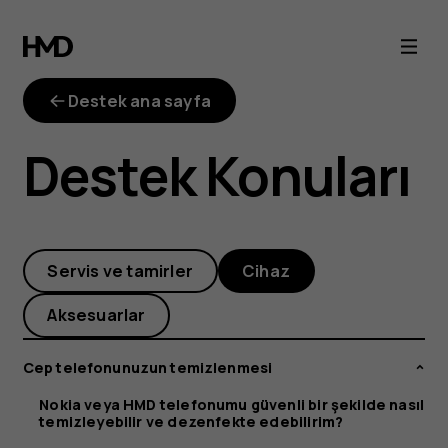
Nokia
veya
Destek ana sayfa
HMD
Destek Konuları
telefonumu
güvenli
Servis ve tamirler
Cihaz
bir
Aksesuarlar
şekilde
Cep telefonunuzun temizlenmesi
nasıl
Nokia veya HMD telefonumu güvenli bir şekilde nasıl
temizleyebilir ve dezenfekte edebilirim?