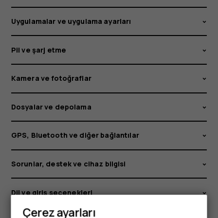
temizleyebilir
Uygulamalar ve uygulama ayarları
ve
Pil ve şarj etme
dezenfekte
edebilirim?
Kamera ve fotoğraflar
Dosyalar ve depolama
GPS, Bluetooth ve diğer bağlantılar
Sorunlar, destek ve cihaz bilgisi
Dil ve giriş seçenekleri
Çerez ayarları