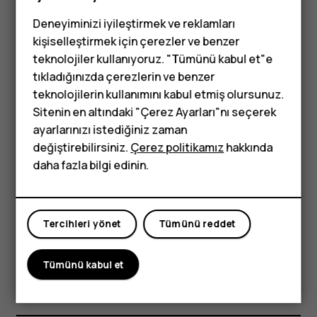
Ağlar, kablosuz bağlantı ve mobil veri
Deneyiminizi iyileştirmek ve reklamları
kişiselleştirmek için çerezler ve benzer
Güvenlik ve gizlilik
teknolojiler kullanıyoruz. "Tümünü kabul et"e
tıkladığınızda çerezlerin ve benzer
Tuşlu telefonlar
Yazılım ve güncellemeler
teknolojilerin kullanımını kabul etmiş olursunuz.
Sitenin en altındaki "Çerez Ayarları"nı seçerek
Çocuklar için
ayarlarınızı istediğiniz zaman
Zil sesleri ve kişiselleştirme ayarları
telefonlar
değiştirebilirsiniz.
Çerez politikamız
hakkında
daha fazla bilgi edinin.
SIM kartları, kişiler ve arama
Medya ve diğer özellikler
Tercihleri yönet
Tümünü reddet
Nokia 3.1 Plus update error
Tümünü kabul et
Nokia G60 yakınlık sensörü çalışmıyor