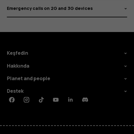
Emergency calls on 2G and 3G devices
Keşfedin
Hakkında
Planet and people
Destek
Facebook
Instagram
Tiktok
Youtube
Linkedin
Discord