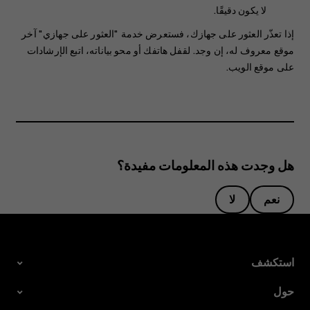
لا يكون دقيقًا.
إذا تعذّر العثور على جهازك، فستعرض خدمة "العثور على جهازي" آخر
موقع معروف له، إن وجد. لقفل هاتفك أو محو بياناته، اتبع الإرشادات
على موقع الويب.
هل وجدت هذه المعلومات مفيدة؟
نعم
لا
استكشف
حول