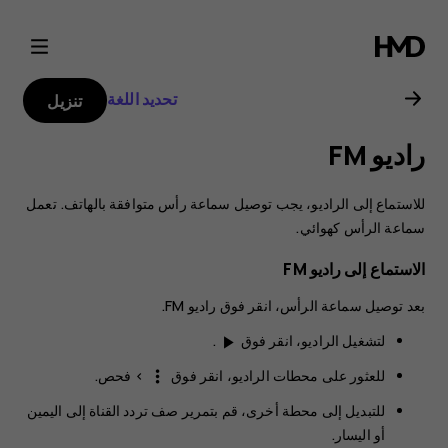
دليل
مستخدم
تحديد اللغة
تنزيل
هاتف
راديو FM
Nokia
للاستماع إلى الراديو، يجب توصيل سماعة رأس متوافقة بالهاتف. تعمل
6.2
سماعة الرأس كهوائي.
الاستماع إلى راديو ‪FM
بعد توصيل سماعة الرأس، انقر فوق
راديو FM
.
لتشغيل الراديو، انقر فوق
.
play_arrow
للعثور على محطات الراديو، انقر فوق
>
فحص
.
more_vert
للتبديل إلى محطة أخرى، قم بتمرير صف تردد القناة إلى اليمين
أو اليسار.