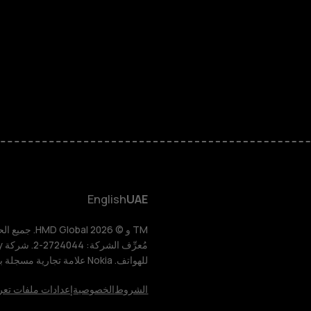
الهواتف الذكية
الهواتف المميز
الأكسسوارات
HMD Terra M
HMD DUB
English
UAE
HMD Watch
للهواتف. Nokia علامة تجارية مسجلة باسم شركة Nokia Corporation.
للأعمال
الشروط
الخصوصية
إعدادات ملفات تعر