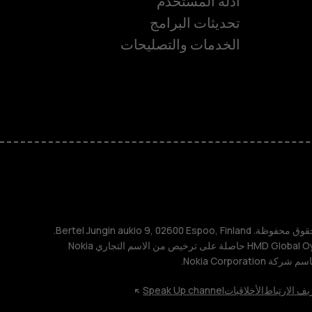
أدلّة المستخدم
تحديثات البرامج
ة
الخدمات والتصليحات
TM و © 2026 HMD Global. جميع الحقوق محفوظة. Bertel Jungin aukio 9, 02600 Espoo, Finland.
مُعرِّف الشركة: 2724044-2. شركة HMD Global Oy حاصلة على ترخيص من الاسم التجاري Nokia
يف الارتباط
الأخلاقيات
Speak Up channel