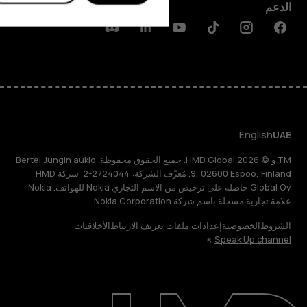
الدعم
Discord
Linkedin
Youtube
Tiktok
Instagram
Facebook
English
UAE
TM و © 2026 HMD Global. جميع الحقوق محفوظة. Bertel Jungin aukio
9, 02600 Espoo, Finland. مُعرِّف الشركة: 2724044-2. شركة HMD
Global Oy حاصلة على ترخيص من الاسم التجاري Nokia للهواتف. Nokia
علامة تجارية مسجلة باسم شركة Nokia Corporation.
الشروط
الخصوصية
إعدادات ملفات تعريف الارتباط
الأخلاقيات
Speak Up channel