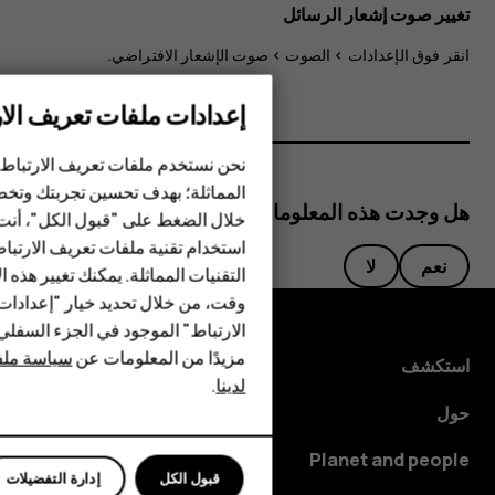
تغيير صوت إشعار الرسائل
انقر فوق
الإعدادات
>
الصوت
>
صوت الإشعار الافتراضي
.
إعدادات ملفات تعريف الار
الهواتف الذكية
نحن نستخدم ملفات تعريف الارتباط 
الهواتف المميزة
المماثلة؛ بهدف تحسين تجربتك وتخص
هل وجدت هذه المعلومات مفيدة؟
خلال الضغط على "قبول الكل"، أنت
الأكسسوارات
استخدام تقنية ملفات تعريف الارتبا
نعم
لا
HMD Terra M
التقنيات المماثلة. يمكنك تغيير هذه 
وقت، من خلال تحديد خيار "إعدادا
HMD DUB
الارتباط" الموجود في الجزء السفل
مزيدًا من المعلومات عن
سياسة ملفا
HMD Watch
استكشف
لدينا
.
للأعمال
حول
Planet and people
قبول الكل
إدارة التفضيلات