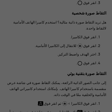
انقر فوق
.
panorama_fish_eye
التقاط صورة شخصية
هل تريد التقاط صورة ذاتية مثالية؟ استخدم كاميرا الهاتف الأمامية
لالتقاط واحدة.
انقر فوق
الكاميرا
.
انقر فوق
للانتقال إلى الكاميرا الأمامية.
اختر الهدف واضبط التركيز.
انقر فوق
.
panorama_fish_eye
التقاط صورة بتقنية بوثي
إلى جانب الصور الذاتية الرائعة، يمكنك التقاط صورة في شاشة عرض
منقسمة باستخدام كاميرا الهاتف. بإمكانك استخدام كاميراتي الهاتف
الأمامية والخلفية معًا في الوقت ذاته.
انقر فوق
الكاميرا
>
ثم انقر فوق
.
انقر فوق
ثنائي
لالتقاط صورة في شاشة عرض منقسمة. أو