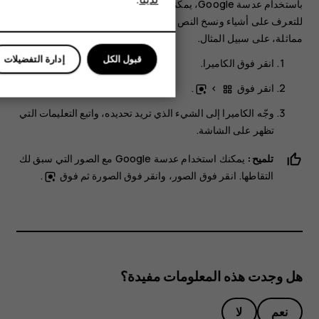
باستخدام عدسة Google، يمكنك استخدام محدد المنظر في الكاميرا
للأعمال
للتعرف على أشياء ونسخ النص ومسح الرموز والبحث عن منتجات
مماثلة، على سبيل المثال.
قبول الكل
إدارة التفضيلات
انقر فوق
الكاميرا
.
انقر فوق
>
.
وجّه الكاميرا إلى الشيء الذي تريد تحديده، واتبع التعليمات التي
تظهر على الشاشة.
تلميح:
يمكنك استخدام عدسة Google مع الصور التي سبق لك
التقاطها. انقر فوق
الصور
، وانقر فوق الصورة ثم فوق
.
هل وجدت هذه المعلومات مفيدة؟
نعم
لا