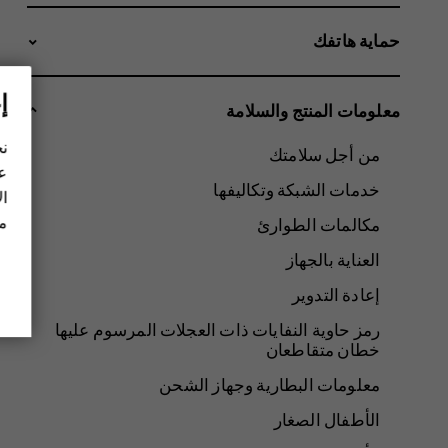
حماية هاتفك
إ
معلومات المنتج والسلامة
نح
من أجل سلامتك
عل
خدمات الشبكة وتكاليفها
ال
مز
مكالمات الطوارئ
العناية بالجهاز
إعادة التدوير
رمز حاوية النفايات ذات العجلات المرسوم عليها
خطان متقاطعان
معلومات البطارية وجهاز الشحن
الأطفال الصغار