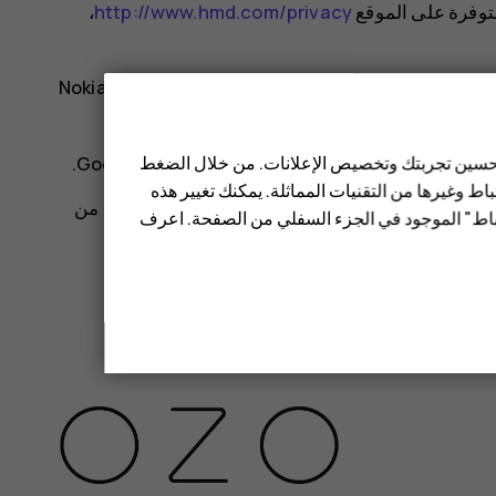
،
http://www.hmd.com/privacy
إن شركة HMD Global Oy هي صاحبة الرخصة الحصرية لعلامة Nokia التجارية للهواتف والأجهزة اللوحية. وتُعد Nokia
 تحسين تجربتك وتخصيص الإعلانات. من خلال الضغط
ط وغيرها من التقنيات المماثلة. يمكنك تغيير هذه
إن علامة كلمة بلوتوث والشعارات الخاصة بها مملوكة لشركة Bluetooth SIG, Inc.‎ وأي استخدام لهذه العلامات من
تباط" الموجود في الجزء السفلي من الصفحة. اعرف