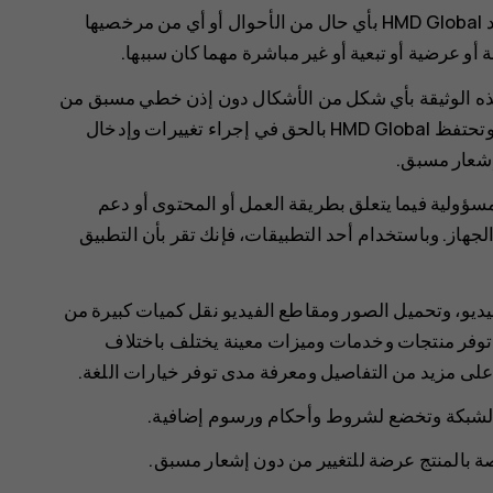
إلى الحد الأقصى الذي تسمح به القوانين المعمول بها، لا تعد HMD Global بأي حال من الأحوال أو أي من مرخصيها
و عرضية أو تبعية أو غير مباشرة مهما كان سببها.
هذه الوثيقة بأي شكل من الأشكال دون إذن خطي مسبق من
HMD Global. تنتهج HMD Global سياسة تطوير مستمرة. وتحتفظ HMD Global بالحق في إجراء تغييرات وإدخال
إشعار مسبق.
 تتحمل أية مسؤولية فيما يتعلق بطريقة العمل أو المحتوى أو دعم
جهاز. وباستخدام أحد التطبيقات، فإنك تقر بأن التطبيق
ديو، وتحميل الصور ومقاطع الفيديو نقل كميات كبيرة من
ن توفر منتجات وخدمات وميزات معينة يختلف باختلاف
على مزيد من التفاصيل ومعرفة مدى توفر خيارات اللغة.
الشبكة وتخضع لشروط وأحكام ورسوم إضافية.
ة بالمنتج عرضة للتغيير من دون إشعار مسبق.