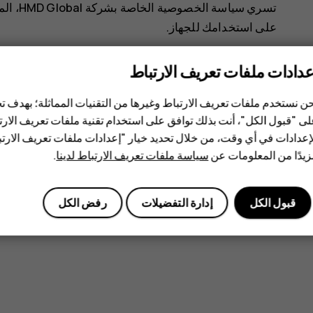
تسري سياسة الخصوصية الخاصة بشركة HMD Global، المتوفرة على الموقع
على استخدامك للجهاز.
عدادات ملفات تعريف الارتباط
علامة تجارية مسجلة خاصة بشركة ‪Nokia Corporation‬.
وتُعد Google وAndroid وGoogle Play وغيرها من العلامات والشعارات علامات تجارية خاصة بشركة Google LLC.
ن نستخدم ملفات تعريف الارتباط وغيرها من التقنيات المماثلة؛ بهدف
ى "قبول الكل"، أنت بذلك توافق على استخدام تقنية ملفات تعريف الارتبا
إعدادات في أي وقت، من خلال تحديد خيار "إعدادات ملفات تعريف الار
قبل شركة HMD Global يكون بموجب ترخيص.
يدًا من المعلومات عن
سياسة ملفات تعريف الارتباط لدينا
.
إن Pixelworks وشعار Pixelworks عبارة عن علامات تجارية مسجلة لشركة Pixelworks، Inc.
قبول الكل
إدارة التفضيلات
رفض الكل
OZO