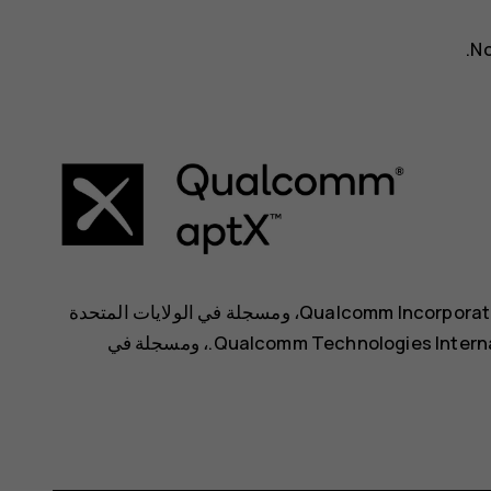
تُعد Qualcomm وSnapdragon علامات تجارية لشركة Qualcomm Incorporated، ومسجلة في الولايات المتحدة
وبلدان أخرى. وتُعد aptX علامة تجارية لشركة Qualcomm Technologies International, Ltd.‏، ومسجلة في