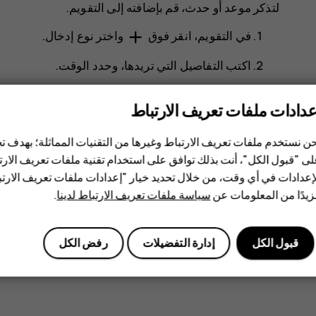
لتذكر موعد أو حدث، قم بإضافته إلى التقويم.
add
في
التقويم
، انقر فوق
واختر نوع إدخال.
اكتب التفاصيل التي تريدها، وحدد الوقت.
لتجعل الحدث يتكرر في أيام معينة، انقر فوق
خيارات 
عدادات ملفات تعريف الارتباط
لتعديل وقت التذكير، انقر على وقت التذكير، وحدد الو
ن نستخدم ملفات تعريف الارتباط وغيرها من التقنيات المماثلة؛ بهدف
mode_edit
تلميح:
لتعديل حدث ما، انقر فوق الحدث ثم
، وق
ى "قبول الكل"، أنت بذلك توافق على استخدام تقنية ملفات تعريف الارتبا
إعدادات في أي وقت، من خلال تحديد خيار "إعدادات ملفات تعريف الار
يدًا من المعلومات عن
سياسة ملفات تعريف الارتباط لدينا
.
حذف موعد
انقر فوق الحدث.
قبول الكل
إدارة التفضيلات
رفض الكل
more_vert
انقر فوق
>
حذف
.