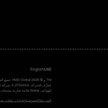
الهواتف الذكية
الهواتف المميز
الأكسسوارات
HMD Terra M
HMD DUB
English
UAE
HMD Watch
للهواتف. Nokia علامة تجارية مسجلة باسم شركة Nokia Corporation.
للأعمال
الشروط
الخصوصية
إعدادات ملفات تعر