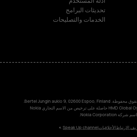
أدلّة المستخدم
تحديثات البرامج
ة
الخدمات والتصليحات
TM و © 2026 HMD Global. جميع الحقوق محفوظة. Bertel Jungin aukio 9, 02600 Espoo, Finland.
مُعرِّف الشركة: 2724044-2. شركة HMD Global Oy حاصلة على ترخيص من الاسم التجاري Nokia
يف الارتباط
الأخلاقيات
Speak Up channel