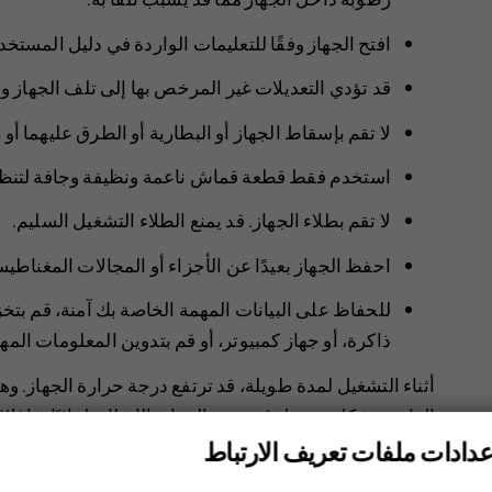
افتح الجهاز وفقًا للتعليمات الواردة في دليل المستخ
قد تؤدي التعديلات غير المرخص بها إلى تلف الجهاز وا‬
لا تقم بإسقاط الجهاز أو البطارية أو الطرق عليهما أ
استخدم فقط قطعة قماش ناعمة ونظيفة وجافة لتنظ
لا تقم بطلاء الجهاز. قد يمنع الطلاء التشغيل السليم.
احفظ الجهاز بعيدًا عن الأجزاء أو المجالات المغناطيس
للحفاظ على البيانات المهمة الخاصة بك آمنة، قم بتخ
ذاكرة، أو جهاز كمبيوتر، أو قم بتدوين المعلومات المه
أثناء التشغيل لمدة طويلة، قد ترتفع درجة حرارة الجهاز. و
الهاتف بشكل مفرط، قد يقوم الجهاز بالإبطاء تلقائيًا، وإغلا
تشغيله. إذا لم يعمل جهازك بطريقة صحيحة، فاصطحبه إلى
عدادات ملفات تعريف الارتباط