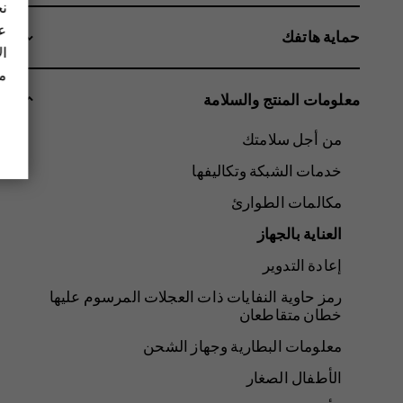
نح
عل
حماية هاتفك
ال
مز
معلومات المنتج والسلامة
من أجل سلامتك
خدمات الشبكة وتكاليفها
مكالمات الطوارئ
العناية بالجهاز
إعادة التدوير
رمز حاوية النفايات ذات العجلات المرسوم عليها
خطان متقاطعان
معلومات البطارية وجهاز الشحن
الأطفال الصغار