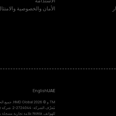
الاستدامة
ر
الأمان والخصوصية والامتثا
الهواتف الذكية
الهواتف المميز
الأكسسوارات
HMD Terra M
HMD DUB
English
UAE
HMD Watch
للهواتف. Nokia علامة تجارية مسجلة باسم شركة Nokia Corporation.