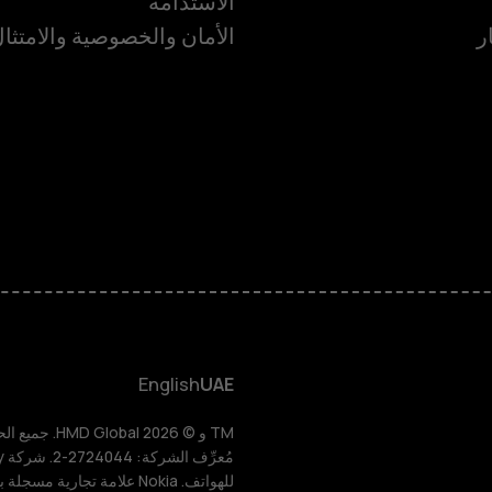
الاستدامة
ر
الأمان والخصوصية والامتثا
الهواتف الذكية
الهواتف المميز
الأكسسوارات
HMD Terra M
HMD DUB
English
UAE
HMD Watch
للهواتف. Nokia علامة تجارية مسجلة باسم شركة Nokia Corporation.