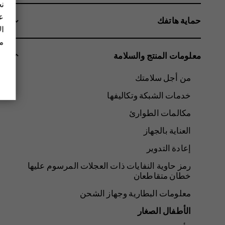
نح
عل
حماية هاتفك
ال
مز
معلومات المنتج والسلامة
من أجل سلامتك
خدمات الشبكة وتكاليفها
مكالمات الطوارئ
العناية بالجهاز
إعادة التدوير
رمز حاوية النفايات ذات العجلات المرسوم عليها
خطان متقاطعان
معلومات البطارية وجهاز الشحن
الأطفال الصغار