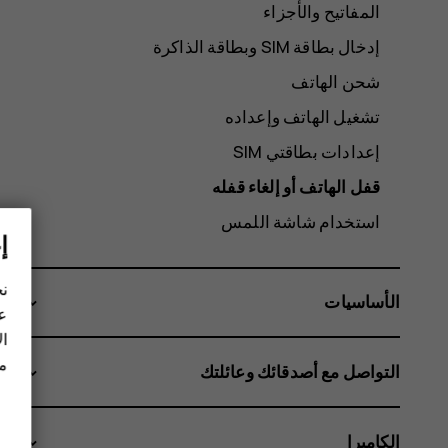
المفاتيح والأجزاء
شحن الهاتف
تشغيل الهاتف وإعداده
إعدادات بطاقتي SIM
قفل الهاتف أو إلغاء قفله
استخدام شاشة اللمس
إ
نح
الأساسيات
عل
ال
مز
التواصل مع أصدقائك وعائلتك
الكاميرا