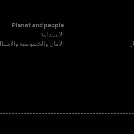
Planet and people
الاستدامة
ر
الأمان والخصوصية والامتثا
الهواتف الذكية
الهواتف المميز
الأكسسوارات
HMD Terra M