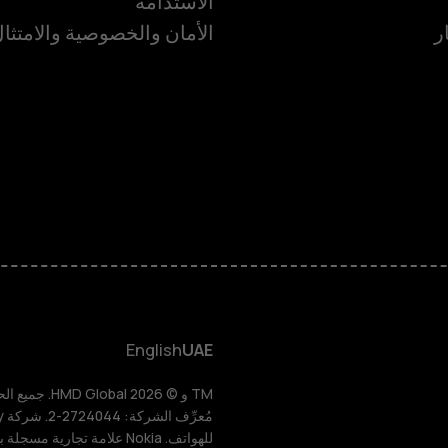
الاستدامة
ر
الأمان والخصوصية والامتثا
الهواتف الذكية
الهواتف المميز
الأكسسوارات
HMD Terra M
HMD DUB
English
UAE
HMD Watch
للهواتف. Nokia علامة تجارية مسجلة باسم شركة Nokia Corporation.