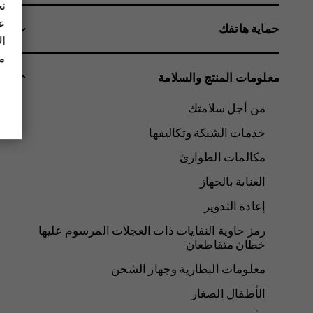
نح
عل
حماية هاتفك
ال
مز
معلومات المنتج والسلامة
من أجل سلامتك
خدمات الشبكة وتكاليفها
مكالمات الطوارئ
العناية بالجهاز
إعادة التدوير
رمز حاوية النفايات ذات العجلات المرسوم عليها
خطان متقاطعان
معلومات البطارية وجهاز الشحن
الأطفال الصغار