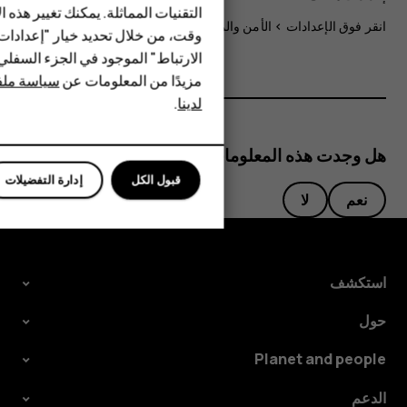
HMD Terra M
التقنيات المماثلة. يمكنك تغيير هذه 
انقر فوق
الإعدادات
>
الأمن والموقع
، ثم قم بتشغيل
الموقع
.
وقت، من خلال تحديد خيار "إعدادا
HMD DUB
الارتباط" الموجود في الجزء السفل
مزيدًا من المعلومات عن
سياسة ملفا
HMD Watch
لدينا
.
للأعمال
هل وجدت هذه المعلومات مفيدة؟
قبول الكل
إدارة التفضيلات
نعم
لا
استكشف
حول
Planet and people
الدعم