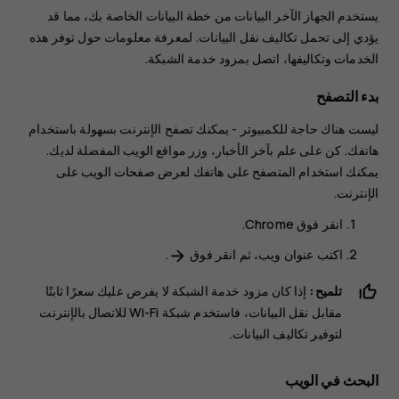
يستخدم الجهاز الآخر البيانات من خطة البيانات الخاصة بك، مما قد
يؤدي إلى تحمل تكاليف نقل البيانات. لمعرفة معلومات حول توفر هذه
الخدمات وتكاليفها، اتصل بمزود خدمة الشبكة.
بدء التصفح
ليست هناك حاجة للكمبيوتر - يمكنك تصفح الإنترنت بسهولة باستخدام
هاتفك. كن على علم بآخر الأخبار، وزر مواقع الويب المفضلة لديك.
يمكنك استخدام المتصفح على هاتفك لعرض صفحات الويب على
الإنترنت.
انقر فوق
Chrome
.
اكتب عنوان ويب، ثم انقر فوق
.
arrow_forward
تلميح:
إذا كان مزود خدمة الشبكة لا يفرض عليك سعرًا ثابتًا
مقابل نقل البيانات، فاستخدم شبكة Wi-Fi للاتصال بالإنترنت
لتوفير تكاليف البيانات.
البحث في الويب