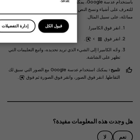
باستخدام عدسة Google، يمكنك استخدام محدد المنظر في الكاميرا
للأعمال
للتعرف على أشياء ونسخ النص ومسح الرموز والبحث عن منتجات
مماثلة، على سبيل المثال.
قبول الكل
إدارة التفضيلات
انقر فوق
الكاميرا
.
انقر فوق
>
.
وجّه الكاميرا إلى الشيء الذي تريد تحديده، واتبع التعليمات التي
تظهر على الشاشة.
تلميح:
يمكنك استخدام عدسة Google مع الصور التي سبق لك
التقاطها. انقر فوق
الصور
، وانقر فوق الصورة ثم فوق
.
هل وجدت هذه المعلومات مفيدة؟
نعم
لا