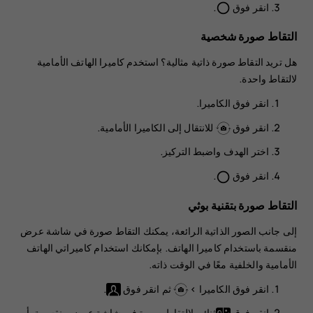
انقر فوق
.
panorama_fish_eye
التقاط صورة شخصية
هل تريد التقاط صورة ذاتية مثالية؟ استخدم كاميرا الهاتف الأمامية
لالتقاط واحدة.
انقر فوق
الكاميرا
.
انقر فوق
للانتقال إلى الكاميرا الأمامية.
اختر الهدف واضبط التركيز.
انقر فوق
.
panorama_fish_eye
التقاط صورة بتقنية بوثي
إلى جانب الصور الذاتية الرائعة، يمكنك التقاط صورة في شاشة عرض
منقسمة باستخدام كاميرا الهاتف. بإمكانك استخدام كاميراتي الهاتف
الأمامية والخلفية معًا في الوقت ذاته.
انقر فوق
الكاميرا
>
ثم انقر فوق
.
انقر فوق
ثنائي
لالتقاط صورة في شاشة عرض منقسمة. أو