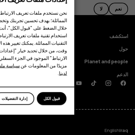
نعم
لا
الهواتف الذكية
نحن نستخدم ملفات تعريف الارتباط 
المماثلة؛ بهدف تحسين تجربتك وتخص
الهواتف المميزة
خلال الضغط على "قبول الكل"، أنت
استخدام تقنية ملفات تعريف الارتبا
HMD Terra M
استكشف
التقنيات المماثلة. يمكنك تغيير هذه 
HMD DUB
حول
وقت، من خلال تحديد خيار "إعدادا
الارتباط" الموجود في الجزء السفل
HMD Watch
Planet and people
مزيدًا من المعلومات عن
سياسة ملفا
لدينا
.
للأعمال
الدعم
Discord
Linkedin
Youtube
Tiktok
Instagram
Facebook
قبول الكل
إدارة التفضيلات
English
Iraq