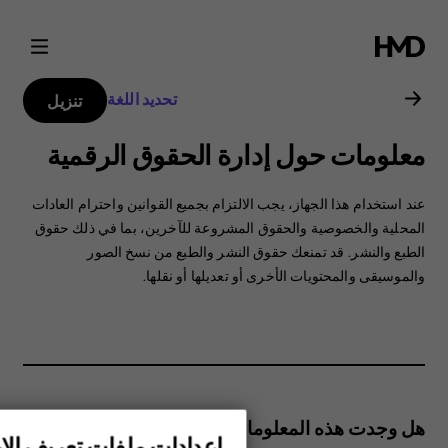
دليل
مستخدم
تحديد اللغة
تنزيل
Nokia
معلومات حول إدارة الحقوق الرقمية
G21
عند استخدام هذا الجهاز، ‏‫يجب الالتزام بجميع القوانين واحترام العادات
المحلية والخصوصية والحقوق المشروعة للآخرين، بما في ذلك حقوق
الطبع والنشر. قد تمنعك حقوق النشر والطبع من نسخ الصور
والموسيقى والمحتويات الأخرى أو تعديلها أو نقلها.
هل وجدت هذه المعلومات مفيدة؟
إعدادات ملفات تعريف الار