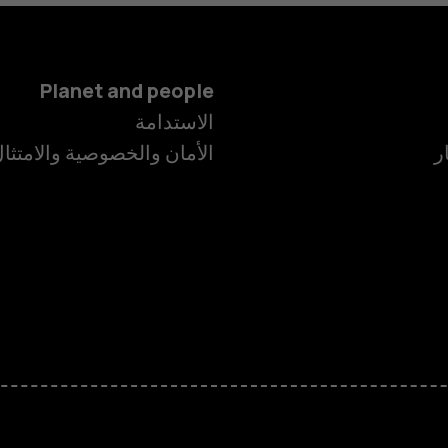
Planet and people
الاستدامة
ر
الأمان والخصوصية والامتثا
الهواتف الذكية
الهواتف المميز
HMD Terra M