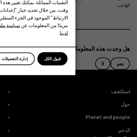
التقنيات المماثلة. يمكنك تغيير هذه 
الهاتف.
HMD DUB
وقت، من خلال تحديد خيار "إعدادا
الارتباط" الموجود في الجزء السفل
HMD Watch
مزيدًا من المعلومات عن
سياسة ملفا
لدينا
.
للأعمال
هل وجدت هذه المعلومات مفيدة؟
قبول الكل
إدارة التفضيلات
نعم
لا
استكشف
حول
Planet and people
الدعم