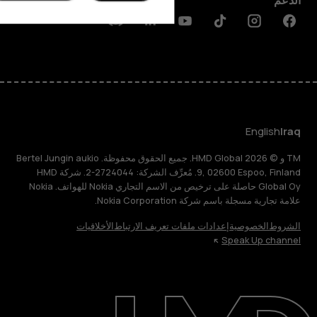
الدعم
Discord
Linkedin
Youtube
Tiktok
Instagram
Facebook
English
Iraq
TM و © 2026 HMD Global. جميع الحقوق محفوظة. Bertel Jungin aukio
9, 02600 Espoo, Finland. مُعرِّف الشركة: 2724044-2. شركة HMD
Global Oy حاصلة على ترخيص من الاسم التجاري Nokia للهواتف. Nokia
علامة تجارية مسجلة باسم شركة Nokia Corporation.
الشروط
الخصوصية
إعدادات ملفات تعريف الارتباط
الأخلاقيات
Speak Up channel
حول