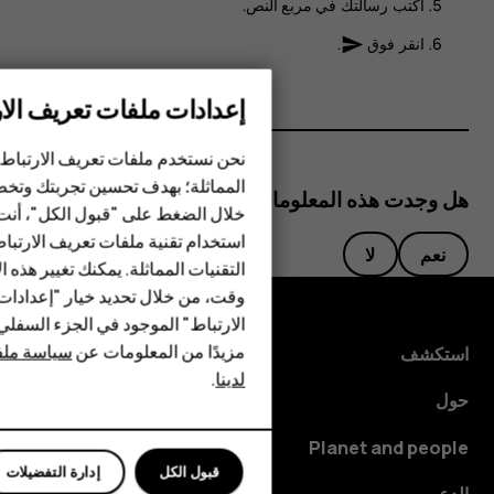
اكتب رسالتك في مربع النص.
انقر فوق
.
send
إعدادات ملفات تعريف الار
الهواتف الذكية
نحن نستخدم ملفات تعريف الارتباط 
المماثلة؛ بهدف تحسين تجربتك وتخص
الهواتف المميزة
هل وجدت هذه المعلومات مفيدة؟
خلال الضغط على "قبول الكل"، أنت
استخدام تقنية ملفات تعريف الارتبا
HMD Terra M
نعم
لا
التقنيات المماثلة. يمكنك تغيير هذه 
HMD DUB
وقت، من خلال تحديد خيار "إعدادا
الارتباط" الموجود في الجزء السفل
HMD Watch
مزيدًا من المعلومات عن
سياسة ملفا
استكشف
لدينا
.
للأعمال
حول
Planet and people
قبول الكل
إدارة التفضيلات