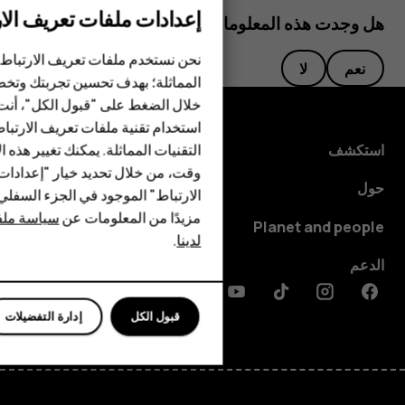
إعدادات ملفات تعريف الار
هل وجدت هذه المعلومات مفيدة؟
الهواتف الذكية
نحن نستخدم ملفات تعريف الارتباط 
نعم
لا
المماثلة؛ بهدف تحسين تجربتك وتخص
الهواتف المميزة
خلال الضغط على "قبول الكل"، أنت
استخدام تقنية ملفات تعريف الارتبا
HMD Terra M
التقنيات المماثلة. يمكنك تغيير هذه 
استكشف
HMD DUB
وقت، من خلال تحديد خيار "إعدادا
حول
الارتباط" الموجود في الجزء السفل
HMD Watch
مزيدًا من المعلومات عن
سياسة ملفا
Planet and people
لدينا
.
للأعمال
الدعم
Discord
Linkedin
Youtube
Tiktok
Instagram
Facebook
قبول الكل
إدارة التفضيلات