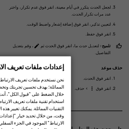
لجعل الحدث يتكرر في أيام معينة، انقر فوق
عدم تكرار
، واختر
عدد مرات تكرار الحدث.
لتعيين تذكير، انقر فوق
إضافة إشعار
واضبط الوقت.
انقر فوق
حفظ
.
تلميح:
لتعديل حدث ما، انقر فوق الحدث ثم
، وقم بتعديل
mode_edit
التفاصيل.
إعدادات ملفات تعريف الار
حذف موعد
الهواتف الذكية
انقر فوق الحدث.
نحن نستخدم ملفات تعريف الارتباط 
المماثلة؛ بهدف تحسين تجربتك وتخص
انقر فوق
>
حذف
.
more_vert
الهواتف المميزة
خلال الضغط على "قبول الكل"، أنت
استخدام تقنية ملفات تعريف الارتبا
HMD Terra M
التقنيات المماثلة. يمكنك تغيير هذه 
HMD DUB
وقت، من خلال تحديد خيار "إعدادا
الارتباط" الموجود في الجزء السفل