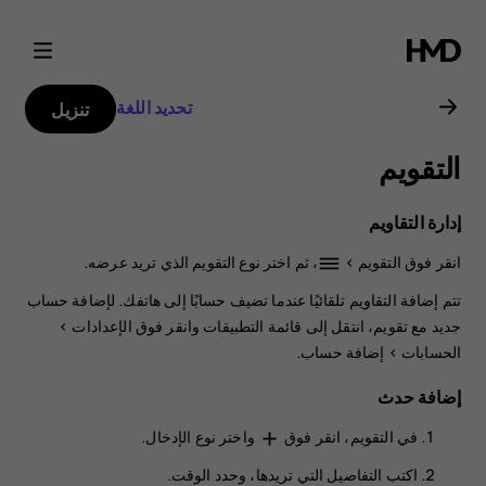
دليل
مستخدم
تحديد اللغة
تنزيل
Nokia
التقويم
G21
إدارة التقاويم
انقر فوق
التقويم
>
، ثم اختر نوع التقويم الذي تريد عرضه.
dehaze
تتم إضافة التقاويم تلقائيًا عندما تضيف حسابًا إلى هاتفك. لإضافة حساب
جديد مع تقويم، انتقل إلى ‏قائمة التطبيقات وانقر فوق
الإعدادات
>
الحسابات
>
إضافة حساب
.
إضافة حدث
في
التقويم
، انقر فوق
واختر نوع الإدخال.
add
اكتب التفاصيل التي تريدها، وحدد الوقت.