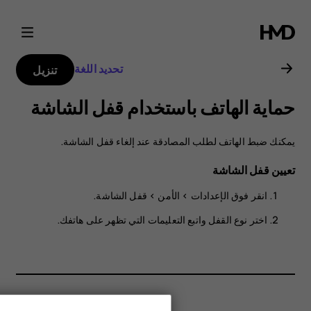
دليل
مستخدم
تحديد اللغة
تنزيل
Nokia
حماية الهاتف باستخدام قفل الشاشة
G21
يمكنك ضبط الهاتف لطلب المصادقة عند إلغاء قفل الشاشة.
تعيين قفل الشاشة
انقر فوق
الإعدادات
>
الأمن
>
قفل الشاشة
.
اختر نوع القفل واتبع التعليمات التي تظهر على هاتفك.