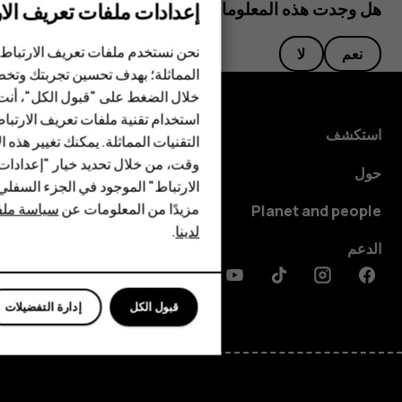
إعدادات ملفات تعريف الار
هل وجدت هذه المعلومات مفيدة؟
الهواتف الذكية
نحن نستخدم ملفات تعريف الارتباط 
نعم
لا
المماثلة؛ بهدف تحسين تجربتك وتخص
الهواتف المميزة
خلال الضغط على "قبول الكل"، أنت
استخدام تقنية ملفات تعريف الارتبا
HMD Terra M
استكشف
التقنيات المماثلة. يمكنك تغيير هذه 
HMD DUB
وقت، من خلال تحديد خيار "إعدادا
حول
الارتباط" الموجود في الجزء السفل
HMD Watch
مزيدًا من المعلومات عن
سياسة ملفا
Planet and people
لدينا
.
للأعمال
الدعم
Discord
Linkedin
Youtube
Tiktok
Instagram
Facebook
قبول الكل
إدارة التفضيلات