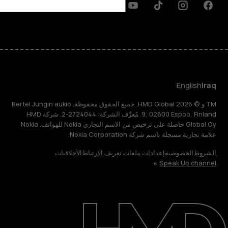
Discord
Linkedin
Youtube
Tiktok
Instagram
Facebook
English
Iraq
TM و © 2026 HMD Global. جميع الحقوق محفوظة. Bertel Jungin aukio
9, 02600 Espoo, Finland. مُعرِّف الشركة: 2724044-2. شركة HMD
Global Oy حاصلة على ترخيص من الاسم التجاري Nokia للهواتف. Nokia
علامة تجارية مسجلة باسم شركة Nokia Corporation.
الشروط
الخصوصية
إعدادات ملفات تعريف الارتباط
الأخلاقيات
Speak Up channel
حول