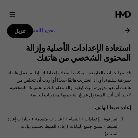
دليل
مستخدم
تحديد اللغة
تنزيل
Nokia
استعادة الإعدادات الأصلية وإزالة
G21
المحتوى الشخصي من هاتفك
قد تقع الحوادث العارضة – يمكنك استعادة إعداداتك، إذا لم يعمل هاتفك
بطريقة سليمة. أو، إذا اشتريت هاتفًا جديدًا أو أردت أن تتخلص من
هاتفك أو تعيد تدويره، إليك كيفية إزالة معلوماتك ومحتوياتك الشخصية.
لاحظ أنك أنت المسؤول عن إزالة جميع المحتويات الخاصة.
إعادة ضبط الهاتف
انقر فوق
الإعدادات‏‎
>
النظام‏‎
>
إعدادات متقدمة
>
خيارات إعادة
الضبط
>
مسح جميع البيانات (إعادة الضبط بحسب بيانات
المصنع)
.