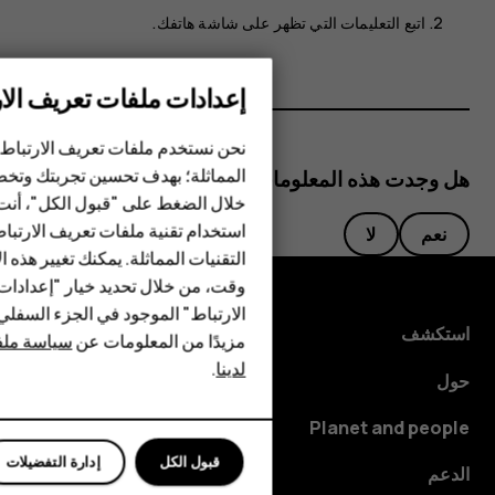
اتبع التعليمات التي تظهر على شاشة هاتفك.
إعدادات ملفات تعريف الار
الهواتف الذكية
نحن نستخدم ملفات تعريف الارتباط 
المماثلة؛ بهدف تحسين تجربتك وتخص
هل وجدت هذه المعلومات مفيدة؟
الهواتف المميزة
خلال الضغط على "قبول الكل"، أنت
استخدام تقنية ملفات تعريف الارتبا
HMD Terra M
نعم
لا
التقنيات المماثلة. يمكنك تغيير هذه 
HMD DUB
وقت، من خلال تحديد خيار "إعدادا
الارتباط" الموجود في الجزء السفل
HMD Watch
استكشف
مزيدًا من المعلومات عن
سياسة ملفا
لدينا
.
للأعمال
حول
Planet and people
قبول الكل
إدارة التفضيلات
الدعم