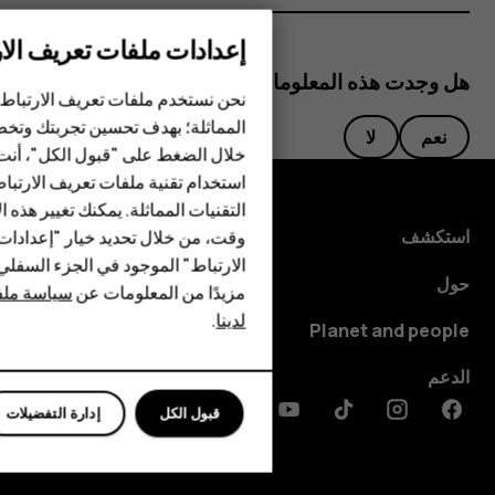
إعدادات ملفات تعريف الار
هل وجدت هذه المعلومات مفيدة؟
الهواتف الذكية
نحن نستخدم ملفات تعريف الارتباط 
المماثلة؛ بهدف تحسين تجربتك وتخص
نعم
لا
الهواتف المميزة
خلال الضغط على "قبول الكل"، أنت
استخدام تقنية ملفات تعريف الارتبا
HMD Terra M
التقنيات المماثلة. يمكنك تغيير هذه 
HMD DUB
استكشف
وقت، من خلال تحديد خيار "إعدادا
الارتباط" الموجود في الجزء السفل
HMD Watch
حول
مزيدًا من المعلومات عن
سياسة ملفا
لدينا
.
للأعمال
Planet and people
الدعم
قبول الكل
إدارة التفضيلات
Discord
Linkedin
Youtube
Tiktok
Instagram
Facebook