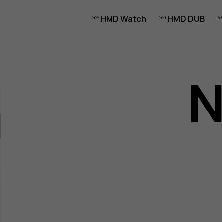
HMD Watch
HMD DUB
N