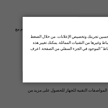
لا تستخدم إلا البطاريات وأجهزة الشحن والملحقات الأخرى المعتمدة من قبل شركة HMD Global Oy للاستخدام مع
 تحسين تجربتك وتخصيص الإعلانات. من خلال الضغط
ط وغيرها من التقنيات المماثلة. يمكنك تغيير هذه
تباط" الموجود في الجزء السفلي من الصفحة. اعرف
ن جهازك مقاومًا للماء، يُرجى الرجوع إلى تقييم IP في المواصفات التقنية للجهاز للحصول على مزيد من