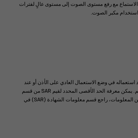
استماع مع رفع مستوى الصوت إلى مستوى عالٍ لفترات
ء استخدام مكبر الصوت.
تج بإرشادات التعرض للترددات اللاسلكية (RF) عند استعماله في وضع الاستعمال العادي على الأذن أو عند
وضعه على مسافة لا تقل عن 1.5 سم (5/8 بوصة) من الجسم. يمكن معرفة الحد الأقصى المحدد لقيم SAR من قسم
معلومات الشهادة (SAR) في دليل المستخدم هذا. لمزيد من المعلومات، راجع قسم معلومات الشهادة (SAR) في