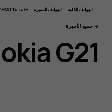
دليل
الهواتف الذكية
الهواتف المميزة
HMD Terra M
للأعمال
جميع الأجهزة
مستخدم
okia G21
Nokia
G21