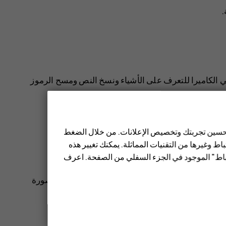
.
حدد المنظر في الكاميرا للتعرف على الأشياء ونسخ النص ومسح الرموز
 تحسين تجربتك وتخصيص الإعلانات. من خلال الضغط
ط وغيرها من التقنيات المماثلة. يمكنك تغيير هذه
عليمات التي تظهر على الشاشة.
تباط" الموجود في الجزء السفلي من الصفحة. اعرف
الصور
، وانقر فوق الصورة