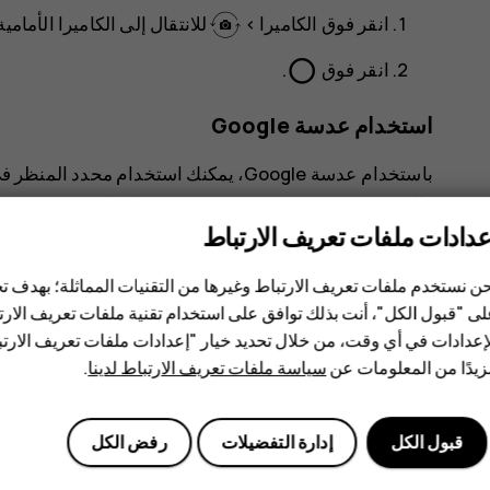
انقر فوق
الكاميرا
>
للانتقال إلى الكاميرا الأمامية
panorama_fish_eye
انقر فوق
.
استخدام عدسة Google
باستخدام عدسة Google، يمكنك استخدام م
والبحث عن منتجات مماثلة، على سبيل المثال.
عدادات ملفات تعريف الارتباط
انقر فوق
الكاميرا
.
ن نستخدم ملفات تعريف الارتباط وغيرها من التقنيات المماثلة؛ بهدف
انقر فوق
.
ى "قبول الكل"، أنت بذلك توافق على استخدام تقنية ملفات تعريف الارتبا
وجّه الكاميرا إلى الشيء الذي تريد تحديده، واتبع الت
إعدادات في أي وقت، من خلال تحديد خيار "إعدادات ملفات تعريف الار
يدًا من المعلومات عن
سياسة ملفات تعريف الارتباط لدينا
.
تلميح:
يمكنك استخدام عدسة Google مع الصور التي سبق لك التقاطها. انقر فوق
ثم فوق
.
قبول الكل
إدارة التفضيلات
رفض الكل