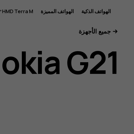
دليل
الهواتف الذكية
الهواتف المميزة
HMD Terra M
للأعمال
جميع الأجهزة
مستخدم
okia G21
Nokia
G21