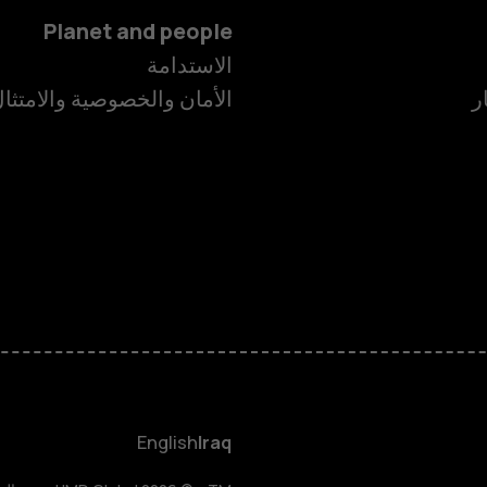
Planet and people
الاستدامة
ر
الأمان والخصوصية والامتثا
الهواتف الذكية
الهواتف المميز
HMD Terra M
HMD DUB
English
Iraq