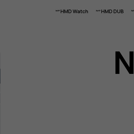
HMD Watch
HMD DUB
N