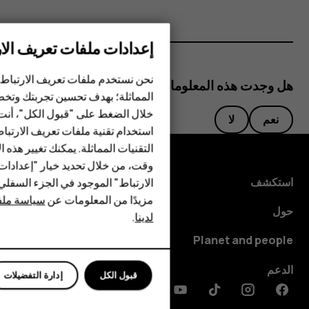
إعدادات ملفات تعريف الار
الهواتف الذكية
نحن نستخدم ملفات تعريف الارتباط 
هل وجدت هذه المعلومات مفيدة؟
المماثلة؛ بهدف تحسين تجربتك وتخص
الهواتف المميزة
خلال الضغط على "قبول الكل"، أنت
نعم
لا
استخدام تقنية ملفات تعريف الارتبا
HMD Terra M
التقنيات المماثلة. يمكنك تغيير هذه 
HMD DUB
وقت، من خلال تحديد خيار "إعدادا
استكشف
الارتباط" الموجود في الجزء السفل
HMD Watch
مزيدًا من المعلومات عن
سياسة ملفا
حول
لدينا
.
للأعمال
Planet and people
الدعم
قبول الكل
إدارة التفضيلات
Discord
Linkedin
Youtube
Tiktok
Instagram
Facebook