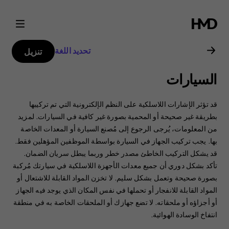
دليل
مستخدم
تحديد اللغة
تنزيل
Nokia
السيارات
G21
قد تؤثر الإشارات اللاسلكية على النظم الإلكترونية التي تم تركيبها
بطريقة غير صحيحة أو المحمية بصورة غير كافية في السيارات. ‏‫لمزيد
من المعلومات، يُرجى الرجوع إلى مُصنع السيارة أو المعدات الخاصة
بها.‬ يجب تركيب الجهاز في السيارة بواسطة الموظفين المؤهلين فقط.
‏‫قد يشكل التركيب الخاطئ مصدر خطر وربما يبطل سريان الضمان.‬
تأكد بشكل دوري أن جميع معدات الأجهزة اللاسلكية في سيارتك مُركبة
بصورة صحيحة وتعمل بشكل سليم. لا تخزن المواد القابلة للاشتعال أو
المواد القابلة للانفجار أو تحملها في نفس المكان الذي يوجد فيه الجهاز
أو أجزاؤه أو ملحقاته. ‏‫لا تضع جهازك أو الملحقات الخاصة به في منطقة
انتفاخ الوسادة الهوائية.‬