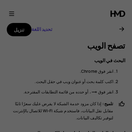
دليل
مستخدم
تحديد اللغة
تنزيل
Nokia
تصفح الويب
G21
البحث في الويب
انقر فوق
Chrome
.
اكتب كلمة بحث أو عنوان ويب في حقل البحث.
انقر فوق
، أو حدده من قائمة التطابقات المقترحة.
trending_flat
تلميح:
إذا كان مزود خدمة الشبكة لا يفرض عليك سعرًا ثابتًا
مقابل نقل البيانات، فاستخدم شبكة Wi-Fi للاتصال بالإنترنت
لتوفير تكاليف البيانات.