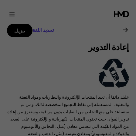
دليل
مستخدم
تحديد اللغة
تنزيل
Nokia
إعادة التدوير
G21
عليك دائمًا أن تعيد المنتجات الإلكترونية والبطاريات ومواد التعبئة
والتغليف المستعملة إلى نقاط التجميع المخصصة لذلك. ‏‫ومن ثم
ستساعد على منع التخلص من النفايات بدون مراقبة، وستعزز من إعادة
تدوير المواد.‬ حيث تحتوي المنتجات الكهربائية والإلكترونية على العديد
من المواد القيّمة التي تتضمن معادن (مثل، النحاس والألومنيوم
والفولاذ والمغنيسيوم) ومعادن نفيسة (مثل، الذهب والفضة