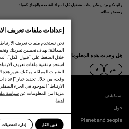
والبالاديوم). يمكن إعادة تشغيل كل المواد الخاصة بالجهاز كمواد
ومصدر طاقة.
إعدادات ملفات تعريف الار
الهواتف الذكية
نحن نستخدم ملفات تعريف الارتباط 
المماثلة؛ بهدف تحسين تجربتك وتخص
الهواتف المميزة
هل وجدت هذه المعلومات مفيدة؟
خلال الضغط على "قبول الكل"، أنت
استخدام تقنية ملفات تعريف الارتبا
HMD Terra M
نعم
لا
التقنيات المماثلة. يمكنك تغيير هذه 
HMD DUB
وقت، من خلال تحديد خيار "إعدادا
الارتباط" الموجود في الجزء السفل
HMD Watch
مزيدًا من المعلومات عن
سياسة ملفا
استكشف
لدينا
.
للأعمال
حول
Planet and people
قبول الكل
إدارة التفضيلات