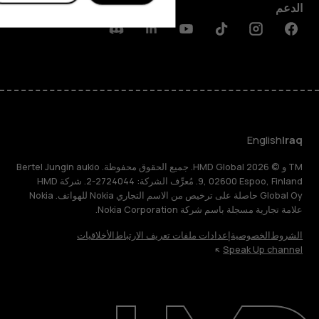
الدعم
Discord
Linkedin
Youtube
Tiktok
Instagram
Facebook
English
Iraq
TM و © 2026 HMD Global. جميع الحقوق محفوظة. Bertel Jungin aukio
9, 02600 Espoo, Finland. مُعرِّف الشركة: 2724044-2. شركة HMD
Global Oy حاصلة على ترخيص من الاسم التجاري Nokia للهواتف. Nokia
علامة تجارية مسجلة باسم شركة Nokia Corporation.
الشروط
الخصوصية
إعدادات ملفات تعريف الارتباط
الأخلاقيات
Speak Up channel